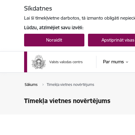
Pāriet uz lapas saturu
Sīkdatnes
Lai šī tīmekļvietne darbotos, tā izmanto obligāti nepiec
Lūdzu, atzīmējiet savu izvēli:
Noraidīt
Apstiprināt visas
Par mums
Sākums
Tīmekļa vietnes novērtējums
Tīmekļa vietnes novērtējums