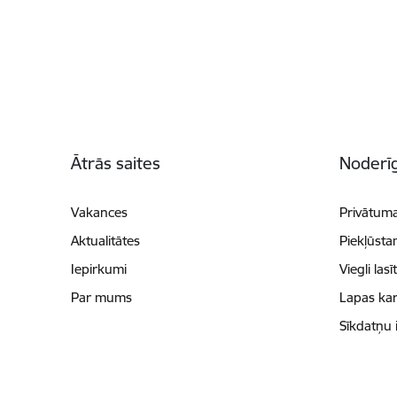
Kājene
Ātrās saites
Noderīg
Vakances
Privātuma
Aktualitātes
Piekļūsta
Iepirkumi
Viegli lasī
Par mums
Lapas kar
Sīkdatņu 