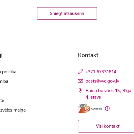
Sniegt atsauksmi
i
Kontakti
 politika
+371 67331814
E-pasts:
pasts@vvc.gov.lv
mība
Raiņa bulvāris 15, Rīga,
t
4. stāvs
te
izvēles maiņa
Visi kontakti