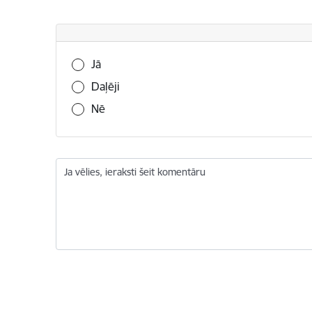
Vai šī informācija bija noderīga?
Jā
Daļēji
Nē
Ja vēlies, ieraksti šeit komentāru