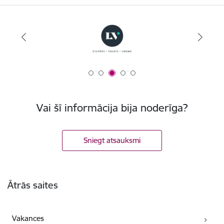
Vai šī informācija bija noderīga?
Sniegt atsauksmi
Kājene
Ātrās saites
Vakances