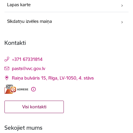
Lapas karte
Sīkdatņu izvēles maiņa
Kontakti
+371 67331814
E-pasts:
pasts@vvc.gov.lv
Raiņa bulvāris 15, Rīga, LV-1050, 4. stāvs
Visi kontakti
Sekojiet mums