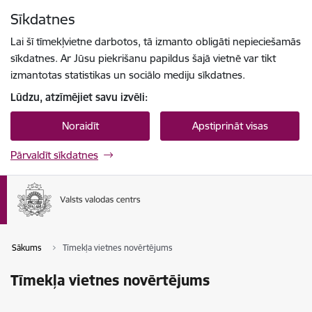
Pāriet uz lapas saturu
Sīkdatnes
Spied
lai meklētu
Enter
Lai šī tīmekļvietne darbotos, tā izmanto obligāti nepieciešamās
sīkdatnes. Ar Jūsu piekrišanu papildus šajā vietnē var tikt
izmantotas statistikas un sociālo mediju sīkdatnes.
Lūdzu, atzīmējiet savu izvēli:
Noraidīt
Apstiprināt visas
Pārvaldīt sīkdatnes
Sākums
Tīmekļa vietnes novērtējums
Tīmekļa vietnes novērtējums