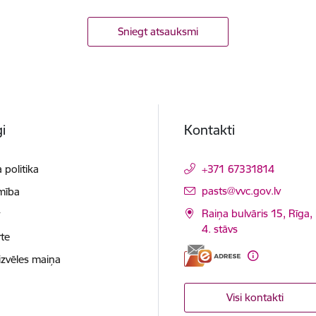
Sniegt atsauksmi
i
Kontakti
 politika
+371 67331814
E-pasts:
pasts@vvc.gov.lv
mība
Raiņa bulvāris 15, Rīga,
t
4. stāvs
te
izvēles maiņa
Visi kontakti