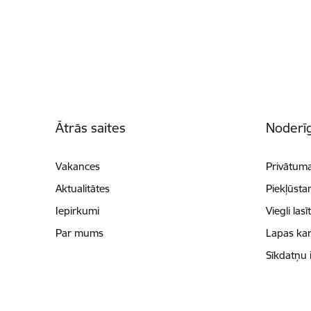
Kājene
Ātrās saites
Noderīg
Vakances
Privātuma
Aktualitātes
Piekļūsta
Iepirkumi
Viegli lasī
Par mums
Lapas kar
Sīkdatņu 