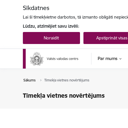
Pāriet uz lapas saturu
Sīkdatnes
Lai šī tīmekļvietne darbotos, tā izmanto obligāti nepiec
Lūdzu, atzīmējiet savu izvēli:
Noraidīt
Apstiprināt visas
Par mums
Sākums
Tīmekļa vietnes novērtējums
Tīmekļa vietnes novērtējums