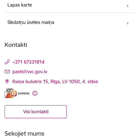
Lapas karte
Sīkdatņu izvēles maiņa
Kontakti
+371 67331814
E-pasts:
pasts@vvc.gov.lv
Raiņa bulvāris 15, Rīga, LV-1050, 4. stāvs
Visi kontakti
Sekojiet mums