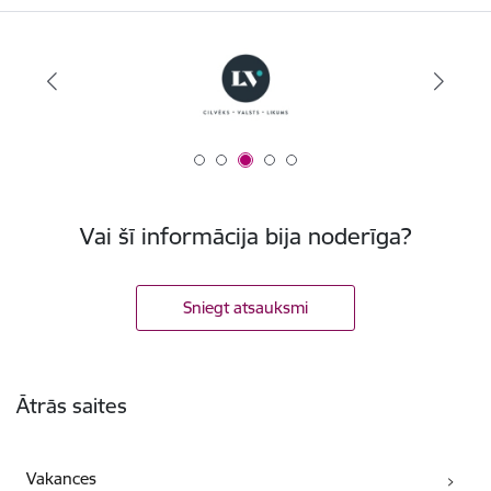
Vai šī informācija bija noderīga?
Sniegt atsauksmi
Kājene
Ātrās saites
Vakances