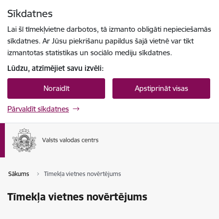
Pāriet uz lapas saturu
Sīkdatnes
Spied
lai meklētu
Enter
Lai šī tīmekļvietne darbotos, tā izmanto obligāti nepieciešamās
sīkdatnes. Ar Jūsu piekrišanu papildus šajā vietnē var tikt
izmantotas statistikas un sociālo mediju sīkdatnes.
Lūdzu, atzīmējiet savu izvēli:
Noraidīt
Apstiprināt visas
Pārvaldīt sīkdatnes
Sākums
Tīmekļa vietnes novērtējums
Tīmekļa vietnes novērtējums