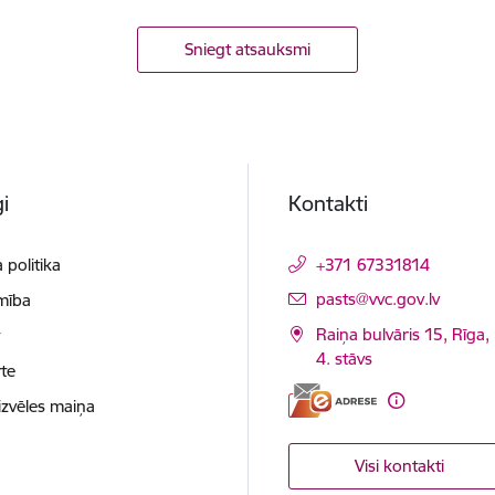
Sniegt atsauksmi
i
Kontakti
 politika
+371 67331814
E-pasts:
pasts@vvc.gov.lv
mība
Raiņa bulvāris 15, Rīga,
t
4. stāvs
te
izvēles maiņa
Visi kontakti