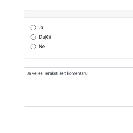
Vai šī informācija bija noderīga?
Jā
Daļēji
Nē
Ja vēlies, ieraksti šeit komentāru