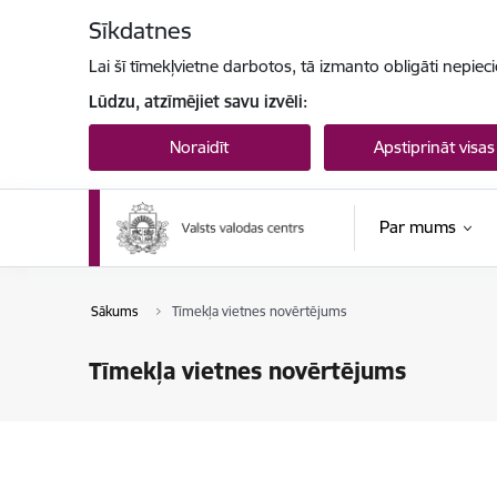
Pāriet uz lapas saturu
Sīkdatnes
Lai šī tīmekļvietne darbotos, tā izmanto obligāti nepiec
Lūdzu, atzīmējiet savu izvēli:
Noraidīt
Apstiprināt visas
Par mums
Sākums
Tīmekļa vietnes novērtējums
Tīmekļa vietnes novērtējums