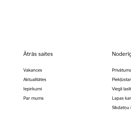
Kājene
Ātrās saites
Noderīg
Vakances
Privātuma
Aktualitātes
Piekļūsta
Iepirkumi
Viegli lasī
Par mums
Lapas kar
Sīkdatņu 