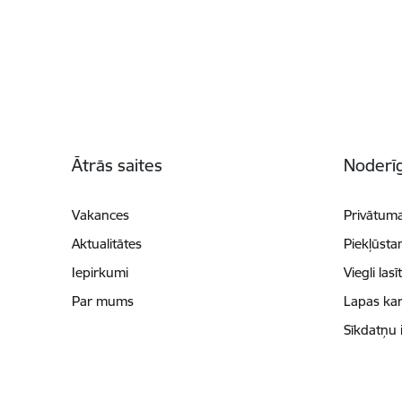
Kājene
Ātrās saites
Noderīg
Vakances
Privātuma
Aktualitātes
Piekļūsta
Iepirkumi
Viegli lasī
Par mums
Lapas kar
Sīkdatņu 