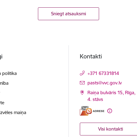
Sniegt atsauksmi
i
Kontakti
 politika
+371 67331814
E-pasts:
pasts@vvc.gov.lv
mība
Raiņa bulvāris 15, Rīga,
t
4. stāvs
te
izvēles maiņa
Visi kontakti