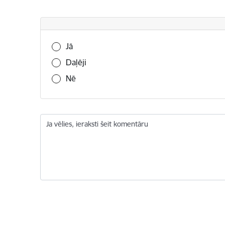
Vai šī informācija bija noderīga?
Jā
Daļēji
Nē
Ja vēlies, ieraksti šeit komentāru