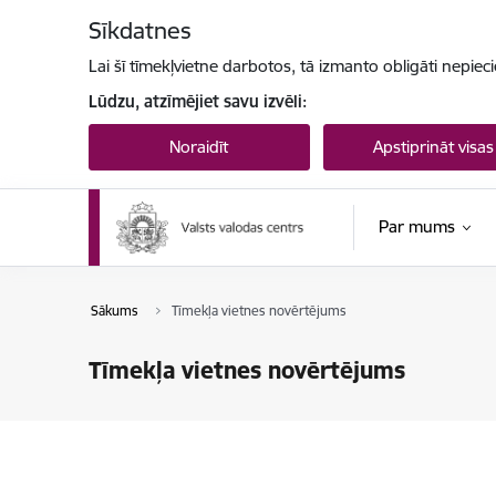
Pāriet uz lapas saturu
Sīkdatnes
Lai šī tīmekļvietne darbotos, tā izmanto obligāti nepiec
Lūdzu, atzīmējiet savu izvēli:
Noraidīt
Apstiprināt visas
Par mums
Sākums
Tīmekļa vietnes novērtējums
Tīmekļa vietnes novērtējums