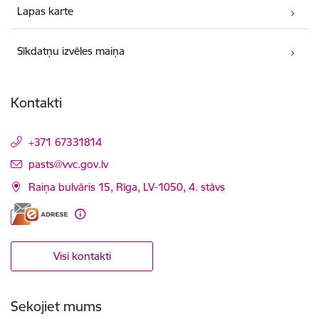
Lapas karte
Sīkdatņu izvēles maiņa
Kontakti
+371 67331814
E-pasts:
pasts@vvc.gov.lv
Raiņa bulvāris 15, Rīga, LV-1050, 4. stāvs
Visi kontakti
Sekojiet mums