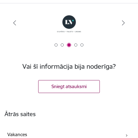
Vai šī informācija bija noderīga?
Sniegt atsauksmi
Kājene
Ātrās saites
Vakances