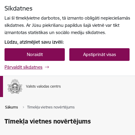
Pāriet uz lapas saturu
Sīkdatnes
Spied
lai meklētu
Enter
Lai šī tīmekļvietne darbotos, tā izmanto obligāti nepieciešamās
sīkdatnes. Ar Jūsu piekrišanu papildus šajā vietnē var tikt
izmantotas statistikas un sociālo mediju sīkdatnes.
Lūdzu, atzīmējiet savu izvēli:
Noraidīt
Apstiprināt visas
Pārvaldīt sīkdatnes
Sākums
Tīmekļa vietnes novērtējums
Tīmekļa vietnes novērtējums