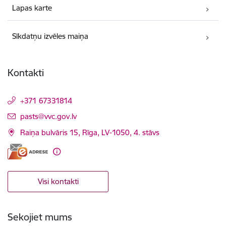
Lapas karte
Sīkdatņu izvēles maiņa
Kontakti
+371 67331814
E-pasts:
pasts@vvc.gov.lv
Raiņa bulvāris 15, Rīga, LV-1050, 4. stāvs
Visi kontakti
Sekojiet mums