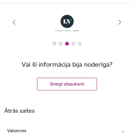
Vai šī informācija bija noderīga?
Sniegt atsauksmi
Kājene
Ātrās saites
Vakances