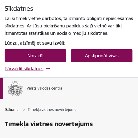
Pāriet uz lapas saturu
Sīkdatnes
Spied
lai meklētu
Enter
Lai šī tīmekļvietne darbotos, tā izmanto obligāti nepieciešamās
sīkdatnes. Ar Jūsu piekrišanu papildus šajā vietnē var tikt
izmantotas statistikas un sociālo mediju sīkdatnes.
Lūdzu, atzīmējiet savu izvēli:
Noraidīt
Apstiprināt visas
Pārvaldīt sīkdatnes
Sākums
Tīmekļa vietnes novērtējums
Tīmekļa vietnes novērtējums