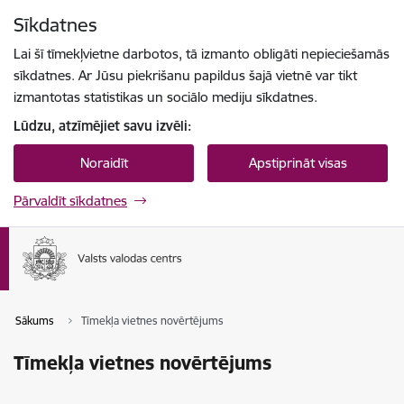
Pāriet uz lapas saturu
Sīkdatnes
Spied
lai meklētu
Enter
Lai šī tīmekļvietne darbotos, tā izmanto obligāti nepieciešamās
sīkdatnes. Ar Jūsu piekrišanu papildus šajā vietnē var tikt
izmantotas statistikas un sociālo mediju sīkdatnes.
Lūdzu, atzīmējiet savu izvēli:
Noraidīt
Apstiprināt visas
Pārvaldīt sīkdatnes
Sākums
Tīmekļa vietnes novērtējums
Tīmekļa vietnes novērtējums