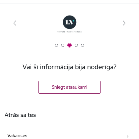
Vai šī informācija bija noderīga?
Sniegt atsauksmi
Kājene
Ātrās saites
Vakances