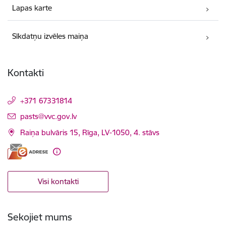
Lapas karte
Sīkdatņu izvēles maiņa
Kontakti
+371 67331814
E-pasts:
pasts@vvc.gov.lv
Raiņa bulvāris 15, Rīga, LV-1050, 4. stāvs
Visi kontakti
Sekojiet mums