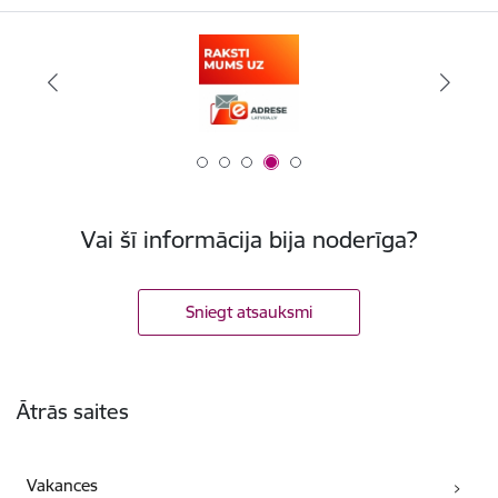
Vai šī informācija bija noderīga?
Sniegt atsauksmi
Kājene
Ātrās saites
Vakances