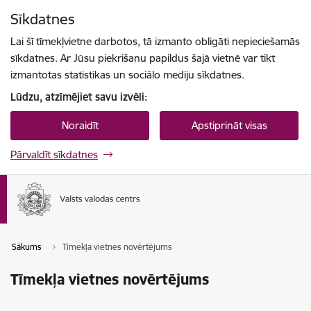
Pāriet uz lapas saturu
Sīkdatnes
Spied
lai meklētu
Enter
Lai šī tīmekļvietne darbotos, tā izmanto obligāti nepieciešamās
sīkdatnes. Ar Jūsu piekrišanu papildus šajā vietnē var tikt
izmantotas statistikas un sociālo mediju sīkdatnes.
Lūdzu, atzīmējiet savu izvēli:
Noraidīt
Apstiprināt visas
Pārvaldīt sīkdatnes
Sākums
Tīmekļa vietnes novērtējums
Tīmekļa vietnes novērtējums