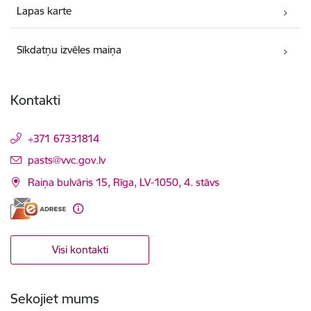
Lapas karte
Sīkdatņu izvēles maiņa
Kontakti
+371 67331814
E-pasts:
pasts@vvc.gov.lv
Raiņa bulvāris 15, Rīga, LV-1050, 4. stāvs
Visi kontakti
Sekojiet mums