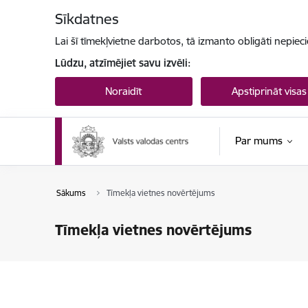
Pāriet uz lapas saturu
Sīkdatnes
Lai šī tīmekļvietne darbotos, tā izmanto obligāti nepiec
Lūdzu, atzīmējiet savu izvēli:
Noraidīt
Apstiprināt visas
Par mums
Sākums
Tīmekļa vietnes novērtējums
Tīmekļa vietnes novērtējums