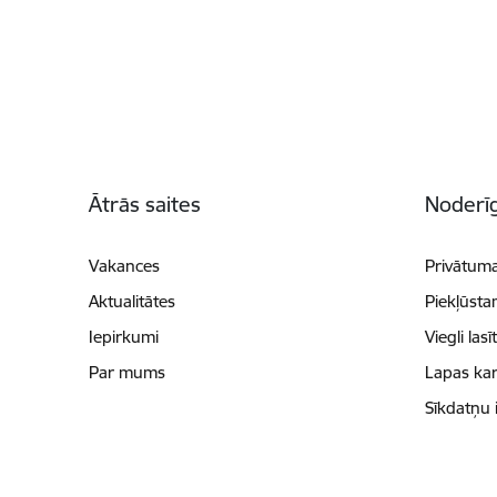
Kājene
Ātrās saites
Noderīg
Vakances
Privātuma
Aktualitātes
Piekļūsta
Iepirkumi
Viegli lasī
Par mums
Lapas kar
Sīkdatņu 