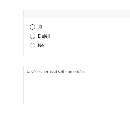
Vai šī informācija bija noderīga?
Jā
Daļēji
Nē
Ja vēlies, ieraksti šeit komentāru