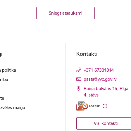
Sniegt atsauksmi
i
Kontakti
 politika
+371 67331814
E-pasts:
pasts@vvc.gov.lv
mība
Raiņa bulvāris 15, Rīga,
t
4. stāvs
te
izvēles maiņa
Visi kontakti