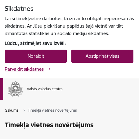
Pāriet uz lapas saturu
Sīkdatnes
Spied
lai meklētu
Enter
Lai šī tīmekļvietne darbotos, tā izmanto obligāti nepieciešamās
sīkdatnes. Ar Jūsu piekrišanu papildus šajā vietnē var tikt
izmantotas statistikas un sociālo mediju sīkdatnes.
Lūdzu, atzīmējiet savu izvēli:
Noraidīt
Apstiprināt visas
Pārvaldīt sīkdatnes
Sākums
Tīmekļa vietnes novērtējums
Tīmekļa vietnes novērtējums