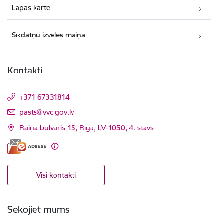
Lapas karte
Sīkdatņu izvēles maiņa
Kontakti
+371 67331814
E-pasts:
pasts@vvc.gov.lv
Raiņa bulvāris 15, Rīga, LV-1050, 4. stāvs
Visi kontakti
Sekojiet mums