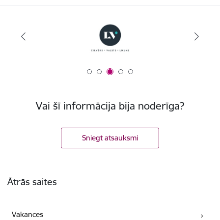
Vai šī informācija bija noderīga?
Sniegt atsauksmi
Kājene
Ātrās saites
Vakances