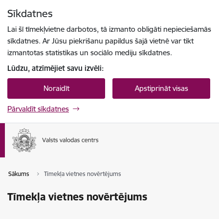
Pāriet uz lapas saturu
Sīkdatnes
Spied
lai meklētu
Enter
Lai šī tīmekļvietne darbotos, tā izmanto obligāti nepieciešamās
sīkdatnes. Ar Jūsu piekrišanu papildus šajā vietnē var tikt
izmantotas statistikas un sociālo mediju sīkdatnes.
Lūdzu, atzīmējiet savu izvēli:
Noraidīt
Apstiprināt visas
Pārvaldīt sīkdatnes
Sākums
Tīmekļa vietnes novērtējums
Tīmekļa vietnes novērtējums