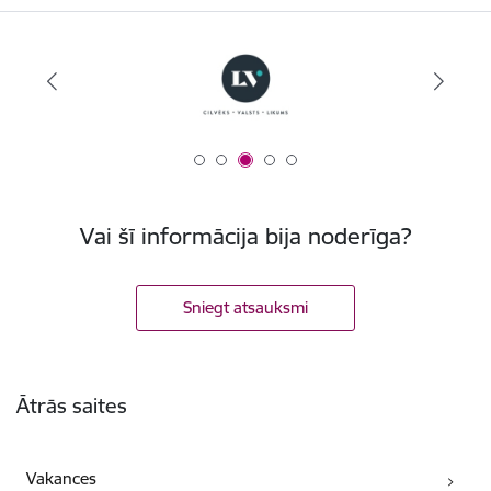
Vai šī informācija bija noderīga?
Sniegt atsauksmi
Kājene
Ātrās saites
Vakances