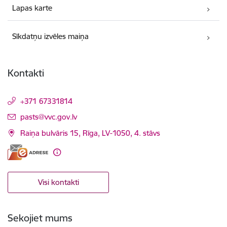
Lapas karte
Sīkdatņu izvēles maiņa
Kontakti
+371 67331814
E-pasts:
pasts@vvc.gov.lv
Raiņa bulvāris 15, Rīga, LV-1050, 4. stāvs
Visi kontakti
Sekojiet mums