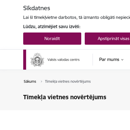
Pāriet uz lapas saturu
Sīkdatnes
Lai šī tīmekļvietne darbotos, tā izmanto obligāti nepiec
Lūdzu, atzīmējiet savu izvēli:
Noraidīt
Apstiprināt visas
Par mums
Sākums
Tīmekļa vietnes novērtējums
Tīmekļa vietnes novērtējums