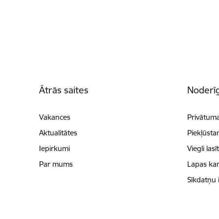
Kājene
Ātrās saites
Noderīg
Vakances
Privātuma
Aktualitātes
Piekļūsta
Iepirkumi
Viegli lasī
Par mums
Lapas kar
Sīkdatņu 