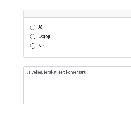
Vai šī informācija bija noderīga?
Jā
Daļēji
Nē
Ja vēlies, ieraksti šeit komentāru