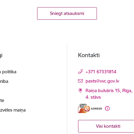
Sniegt atsauksmi
i
Kontakti
 politika
+371 67331814
E-pasts:
pasts@vvc.gov.lv
mība
Raiņa bulvāris 15, Rīga,
t
4. stāvs
te
izvēles maiņa
Visi kontakti