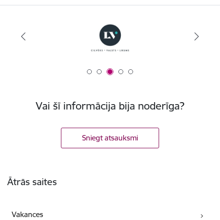
Vai šī informācija bija noderīga?
Sniegt atsauksmi
Kājene
Ātrās saites
Vakances