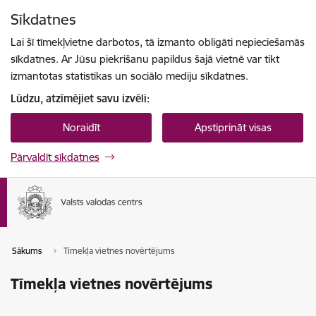
Pāriet uz lapas saturu
Sīkdatnes
Spied
lai meklētu
Enter
Lai šī tīmekļvietne darbotos, tā izmanto obligāti nepieciešamās
sīkdatnes. Ar Jūsu piekrišanu papildus šajā vietnē var tikt
izmantotas statistikas un sociālo mediju sīkdatnes.
Lūdzu, atzīmējiet savu izvēli:
Noraidīt
Apstiprināt visas
Pārvaldīt sīkdatnes
Sākums
Tīmekļa vietnes novērtējums
Tīmekļa vietnes novērtējums