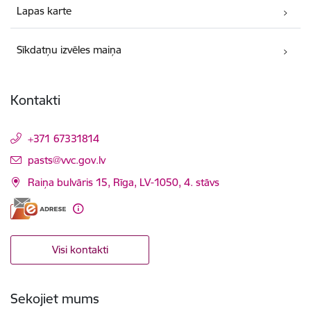
Lapas karte
Sīkdatņu izvēles maiņa
Kontakti
+371 67331814
E-pasts:
pasts@vvc.gov.lv
Raiņa bulvāris 15, Rīga, LV-1050, 4. stāvs
Visi kontakti
Sekojiet mums