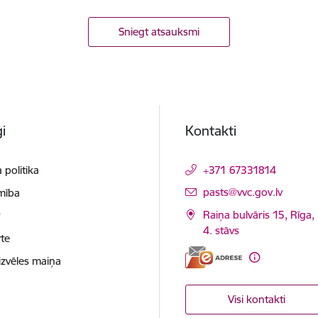
Sniegt atsauksmi
i
Kontakti
 politika
+371 67331814
E-pasts:
pasts@vvc.gov.lv
mība
Raiņa bulvāris 15, Rīga,
t
4. stāvs
te
izvēles maiņa
Visi kontakti