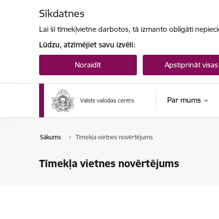
Pāriet uz lapas saturu
Sīkdatnes
Lai šī tīmekļvietne darbotos, tā izmanto obligāti nepiec
Lūdzu, atzīmējiet savu izvēli:
Noraidīt
Apstiprināt visas
Par mums
Sākums
Tīmekļa vietnes novērtējums
Tīmekļa vietnes novērtējums