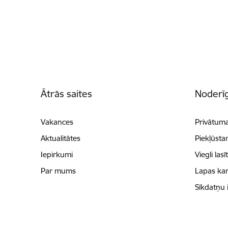
Kājene
Ātrās saites
Noderīg
Vakances
Privātuma
Aktualitātes
Piekļūsta
Iepirkumi
Viegli lasī
Par mums
Lapas kar
Sīkdatņu 