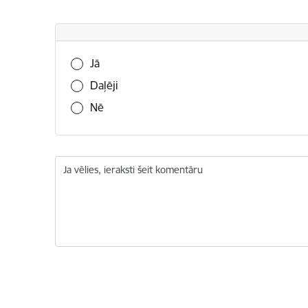
Vai šī informācija bija noderīga?
Jā
Daļēji
Nē
Ja vēlies, ieraksti šeit komentāru