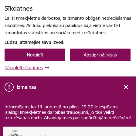
Pāriet uz lapas saturu
Sīkdatnes
Spied
lai meklētu
Enter
Lai šī tīmekļvietne darbotos, tā izmanto obligāti nepieciešamās
sīkdatnes. Ar Jūsu piekrišanu papildus šajā vietnē var tikt
izmantotas statistikas un sociālo mediju sīkdatnes.
Lūdzu, atzīmējiet savu izvēli:
Noraidīt
Apstiprināt visas
Pārvaldīt sīkdatnes
Izmaiņas
Informējam, ka 13. augustā no plkst. 19.00 ir iespējami
īslaicīgi tīmekļvietnes darbības traucējumi, jo tiks veikti
uzturēšanas darbi. Atvainojamies par sagādātajām neērtībām!