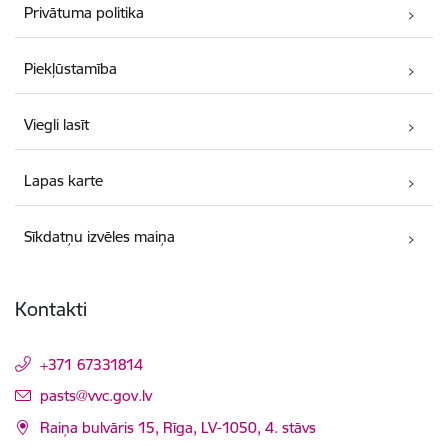
Privātuma politika
Piekļūstamība
Viegli lasīt
Lapas karte
Sīkdatņu izvēles maiņa
Kontakti
+371 67331814
E-pasts:
pasts@vvc.gov.lv
Raiņa bulvāris 15, Rīga, LV-1050, 4. stāvs