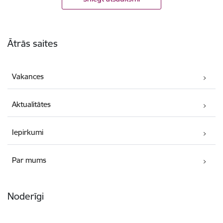
Kājene
Ātrās saites
Vakances
Aktualitātes
Iepirkumi
Par mums
Noderīgi