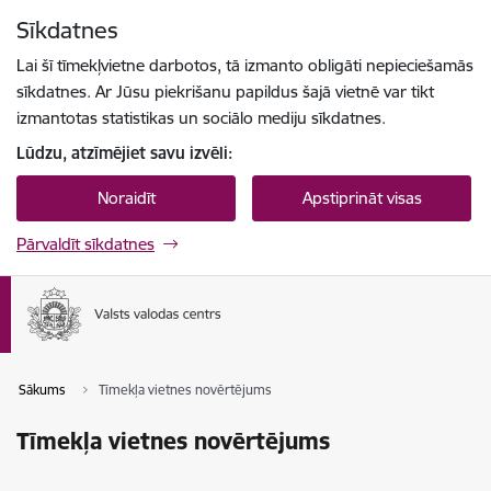
Pāriet uz lapas saturu
Sīkdatnes
Spied
lai meklētu
Enter
Lai šī tīmekļvietne darbotos, tā izmanto obligāti nepieciešamās
sīkdatnes. Ar Jūsu piekrišanu papildus šajā vietnē var tikt
izmantotas statistikas un sociālo mediju sīkdatnes.
Lūdzu, atzīmējiet savu izvēli:
Noraidīt
Apstiprināt visas
Pārvaldīt sīkdatnes
Sākums
Tīmekļa vietnes novērtējums
Tīmekļa vietnes novērtējums