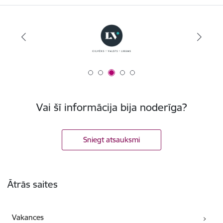
Vai šī informācija bija noderīga?
Sniegt atsauksmi
Kājene
Ātrās saites
Vakances