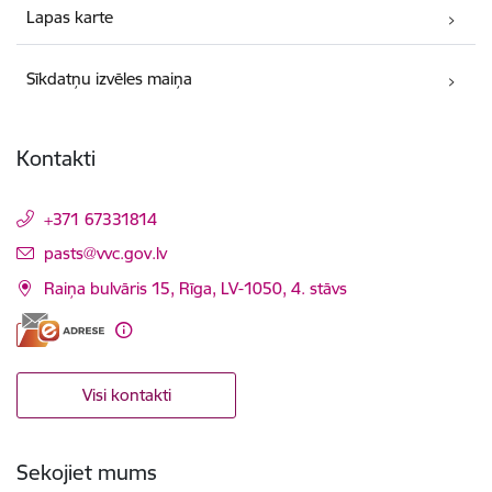
Lapas karte
Sīkdatņu izvēles maiņa
Kontakti
+371 67331814
E-pasts:
pasts@vvc.gov.lv
Raiņa bulvāris 15, Rīga, LV-1050, 4. stāvs
Visi kontakti
Sekojiet mums