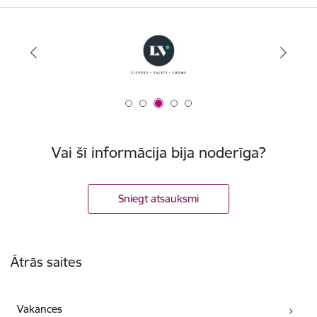
Vai šī informācija bija noderīga?
Sniegt atsauksmi
Kājene
Ātrās saites
Vakances