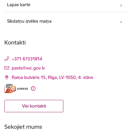
Lapas karte
Sīkdatņu izvēles maiņa
Kontakti
+371 67331814
E-pasts:
pasts@vvc.gov.lv
Raiņa bulvāris 15, Rīga, LV-1050, 4. stāvs
Visi kontakti
Sekojiet mums