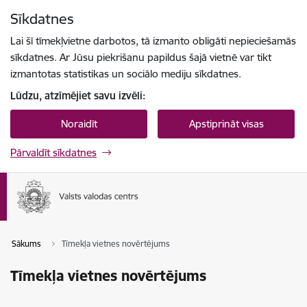
Pāriet uz lapas saturu
Sīkdatnes
Spied
lai meklētu
Enter
Lai šī tīmekļvietne darbotos, tā izmanto obligāti nepieciešamās
sīkdatnes. Ar Jūsu piekrišanu papildus šajā vietnē var tikt
izmantotas statistikas un sociālo mediju sīkdatnes.
Lūdzu, atzīmējiet savu izvēli:
Noraidīt
Apstiprināt visas
Pārvaldīt sīkdatnes
Sākums
Tīmekļa vietnes novērtējums
Tīmekļa vietnes novērtējums