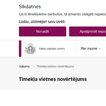
Pāriet uz lapas saturu
Sīkdatnes
Lai šī tīmekļvietne darbotos, tā izmanto obligāti nepiec
Lūdzu, atzīmējiet savu izvēli:
Noraidīt
Apstiprināt visas
Par mums
Sākums
Tīmekļa vietnes novērtējums
Tīmekļa vietnes novērtējums