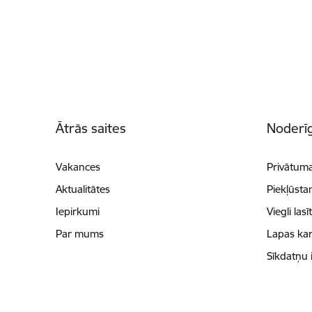
Kājene
Ātrās saites
Noderīg
Vakances
Privātuma
Aktualitātes
Piekļūsta
Iepirkumi
Viegli lasī
Par mums
Lapas kar
Sīkdatņu 