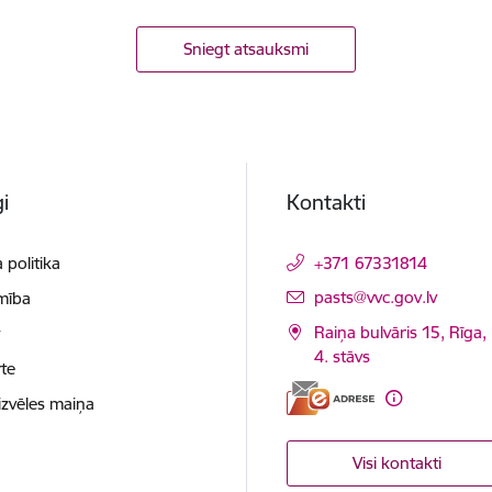
Sniegt atsauksmi
i
Kontakti
 politika
+371 67331814
E-pasts:
pasts@vvc.gov.lv
mība
Raiņa bulvāris 15, Rīga,
t
4. stāvs
te
izvēles maiņa
Visi kontakti