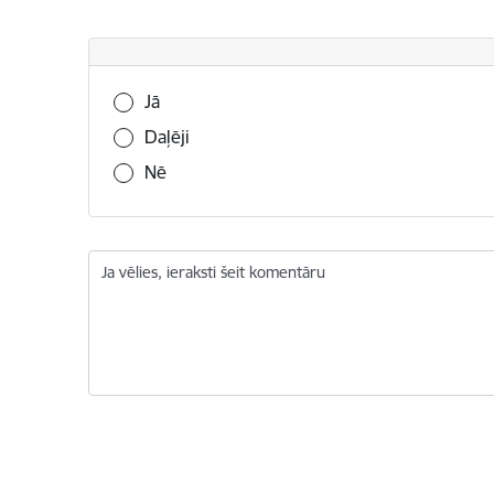
Vai šī informācija bija noderīga?
Jā
Daļēji
Nē
Ja vēlies, ieraksti šeit komentāru