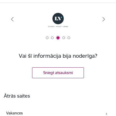
Vai šī informācija bija noderīga?
Sniegt atsauksmi
Kājene
Ātrās saites
Vakances