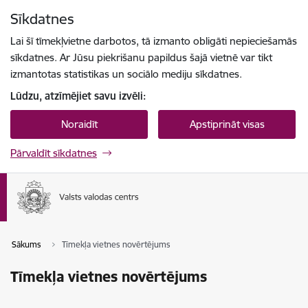
Pāriet uz lapas saturu
Sīkdatnes
Spied
lai meklētu
Enter
Lai šī tīmekļvietne darbotos, tā izmanto obligāti nepieciešamās
sīkdatnes. Ar Jūsu piekrišanu papildus šajā vietnē var tikt
izmantotas statistikas un sociālo mediju sīkdatnes.
Lūdzu, atzīmējiet savu izvēli:
Noraidīt
Apstiprināt visas
Pārvaldīt sīkdatnes
Sākums
Tīmekļa vietnes novērtējums
Tīmekļa vietnes novērtējums