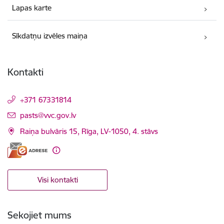
Lapas karte
Sīkdatņu izvēles maiņa
Kontakti
+371 67331814
E-pasts:
pasts@vvc.gov.lv
Raiņa bulvāris 15, Rīga, LV-1050, 4. stāvs
Visi kontakti
Sekojiet mums