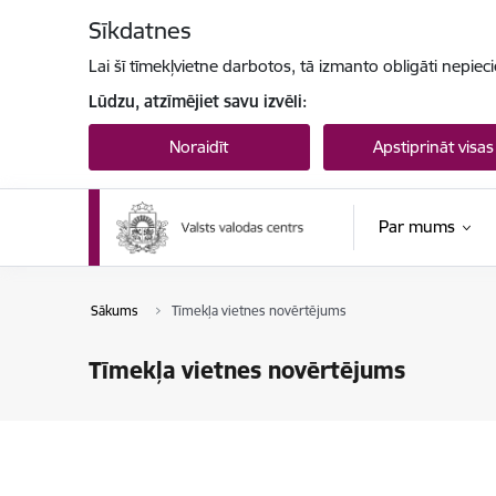
Pāriet uz lapas saturu
Sīkdatnes
Lai šī tīmekļvietne darbotos, tā izmanto obligāti nepiec
Lūdzu, atzīmējiet savu izvēli:
Noraidīt
Apstiprināt visas
Par mums
Sākums
Tīmekļa vietnes novērtējums
Tīmekļa vietnes novērtējums