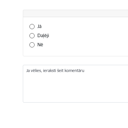
Vai šī informācija bija noderīga?
Jā
Daļēji
Nē
Ja vēlies, ieraksti šeit komentāru