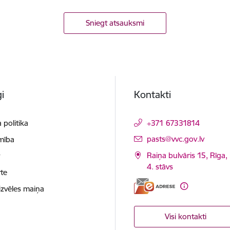
Sniegt atsauksmi
i
Kontakti
 politika
+371 67331814
E-pasts:
pasts@vvc.gov.lv
mība
Raiņa bulvāris 15, Rīga,
t
4. stāvs
te
izvēles maiņa
Visi kontakti