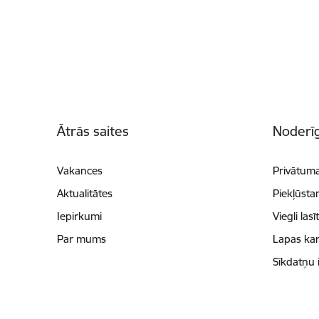
Kājene
Ātrās saites
Noderīg
Vakances
Privātuma
Aktualitātes
Piekļūsta
Iepirkumi
Viegli lasī
Par mums
Lapas kar
Sīkdatņu 