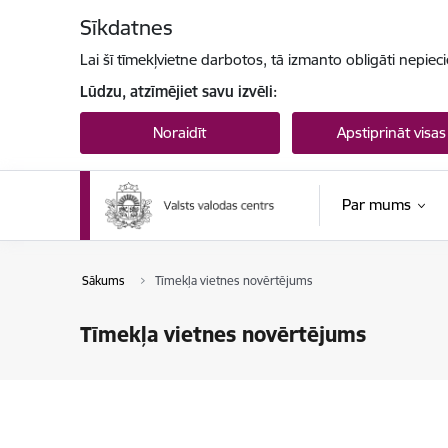
Pāriet uz lapas saturu
Sīkdatnes
Lai šī tīmekļvietne darbotos, tā izmanto obligāti nepiec
Lūdzu, atzīmējiet savu izvēli:
Noraidīt
Apstiprināt visas
Par mums
Sākums
Tīmekļa vietnes novērtējums
Tīmekļa vietnes novērtējums