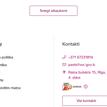
Sniegt atsauksmi
i
Kontakti
 politika
+371 67331814
E-pasts:
pasts@vvc.gov.lv
mība
Raiņa bulvāris 15, Rīga,
t
4. stāvs
te
izvēles maiņa
Visi kontakti