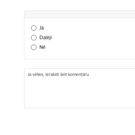
Vai šī informācija bija noderīga?
Jā
Daļēji
Nē
Ja vēlies, ieraksti šeit komentāru