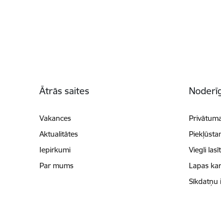
Kājene
Ātrās saites
Noderīg
Vakances
Privātuma
Aktualitātes
Piekļūsta
Iepirkumi
Viegli lasī
Par mums
Lapas kar
Sīkdatņu 