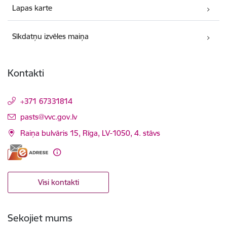
Lapas karte
Sīkdatņu izvēles maiņa
Kontakti
+371 67331814
E-pasts:
pasts@vvc.gov.lv
Raiņa bulvāris 15, Rīga, LV-1050, 4. stāvs
Visi kontakti
Sekojiet mums