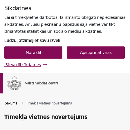
Pāriet uz lapas saturu
Sīkdatnes
Spied
lai meklētu
Enter
Lai šī tīmekļvietne darbotos, tā izmanto obligāti nepieciešamās
sīkdatnes. Ar Jūsu piekrišanu papildus šajā vietnē var tikt
izmantotas statistikas un sociālo mediju sīkdatnes.
Lūdzu, atzīmējiet savu izvēli:
Noraidīt
Apstiprināt visas
Pārvaldīt sīkdatnes
Sākums
Tīmekļa vietnes novērtējums
Tīmekļa vietnes novērtējums