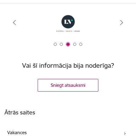
Vai šī informācija bija noderīga?
Sniegt atsauksmi
Kājene
Ātrās saites
Vakances