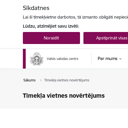
Pāriet uz lapas saturu
Sīkdatnes
Lai šī tīmekļvietne darbotos, tā izmanto obligāti nepiec
Lūdzu, atzīmējiet savu izvēli:
Noraidīt
Apstiprināt visas
Par mums
Sākums
Tīmekļa vietnes novērtējums
Tīmekļa vietnes novērtējums