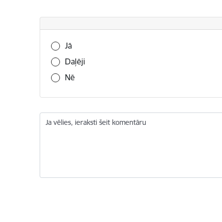
Vai šī informācija bija noderīga?
Jā
Daļēji
Nē
Ja vēlies, ieraksti šeit komentāru