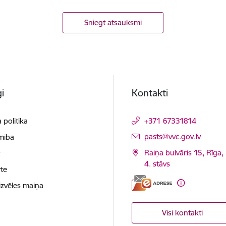
Sniegt atsauksmi
i
Kontakti
 politika
+371 67331814
E-pasts:
pasts@vvc.gov.lv
mība
Raiņa bulvāris 15, Rīga,
t
4. stāvs
te
izvēles maiņa
Visi kontakti