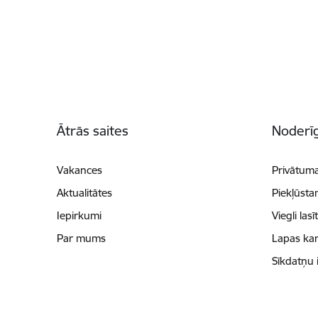
Kājene
Ātrās saites
Noderīg
Vakances
Privātuma
Aktualitātes
Piekļūsta
Iepirkumi
Viegli lasī
Par mums
Lapas kar
Sīkdatņu 