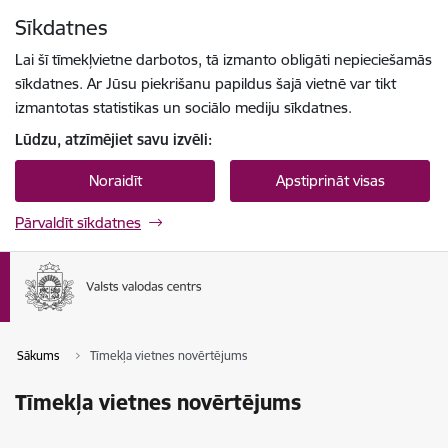
Pāriet uz lapas saturu
Sīkdatnes
Spied
lai meklētu
Enter
Lai šī tīmekļvietne darbotos, tā izmanto obligāti nepieciešamās
sīkdatnes. Ar Jūsu piekrišanu papildus šajā vietnē var tikt
izmantotas statistikas un sociālo mediju sīkdatnes.
Lūdzu, atzīmējiet savu izvēli:
Noraidīt
Apstiprināt visas
Pārvaldīt sīkdatnes
Sākums
Tīmekļa vietnes novērtējums
Tīmekļa vietnes novērtējums