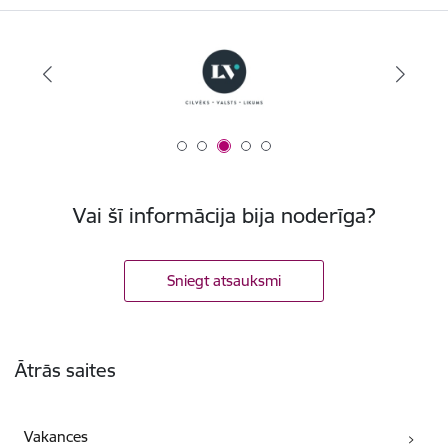
Vai šī informācija bija noderīga?
Sniegt atsauksmi
Kājene
Ātrās saites
Vakances