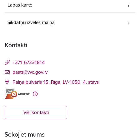
Lapas karte
Sīkdatņu izvēles maiņa
Kontakti
+371 67331814
E-pasts:
pasts@vvc.gov.lv
Raiņa bulvāris 15, Rīga, LV-1050, 4. stāvs
Visi kontakti
Sekojiet mums