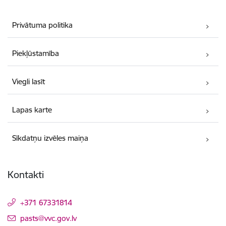
Privātuma politika
Piekļūstamība
Viegli lasīt
Lapas karte
Sīkdatņu izvēles maiņa
Kontakti
+371 67331814
E-pasts:
pasts@vvc.gov.lv