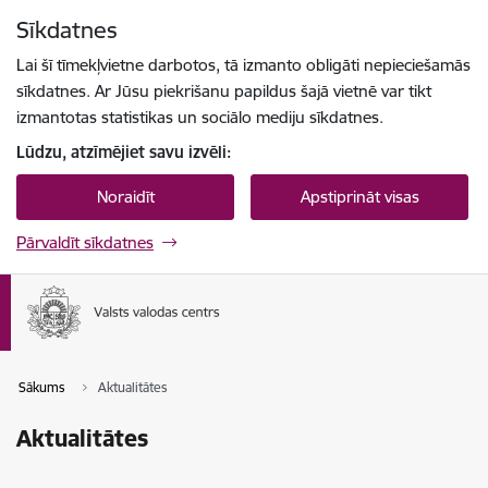
Pāriet uz lapas saturu
Sīkdatnes
Spied
lai meklētu
Enter
Lai šī tīmekļvietne darbotos, tā izmanto obligāti nepieciešamās
sīkdatnes. Ar Jūsu piekrišanu papildus šajā vietnē var tikt
izmantotas statistikas un sociālo mediju sīkdatnes.
Lūdzu, atzīmējiet savu izvēli:
Noraidīt
Apstiprināt visas
Pārvaldīt sīkdatnes
Sākums
Aktualitātes
Aktualitātes