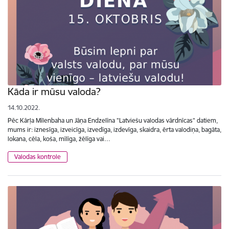
Kāda ir mūsu valoda?
14.10.2022.
Pēc Kārļa Mīlenbaha un Jāņa Endzelīna "Latviešu valodas vārdnīcas" datiem,
mums ir: iznesīga, izveicīga, izvedīga, izdevīga, skaidra, ērta valodiņa, bagāta,
lokana, cēla, koša, mīlīga, žēlīga vai…
Valodas kontrole