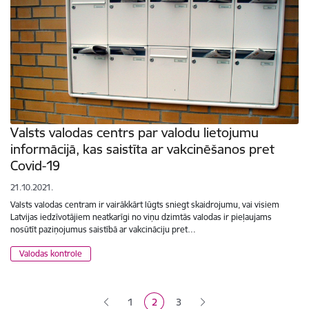
Valsts valodas centrs par valodu lietojumu
informācijā, kas saistīta ar vakcinēšanos pret
Covid-19
21.10.2021.
Valsts valodas centram ir vairākkārt lūgts sniegt skaidrojumu, vai visiem
Latvijas iedzīvotājiem neatkarīgi no viņu dzimtās valodas ir pieļaujams
nosūtīt paziņojumus saistībā ar vakcināciju pret…
Valodas kontrole
Lapošana
1
2
3
Lapa
Pašreizējā lapa
Lapa