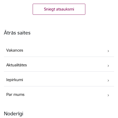
Sniegt atsauksmi
Kājene
Ātrās saites
Vakances
Aktualitātes
Iepirkumi
Par mums
Noderīgi