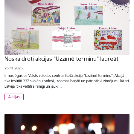
Noskaidroti akcijas “Uzzīmē terminu” laureāti
26.11.2025.
Ir noslēgusies Valsts valodas centra rīkotā akcija “Uzzīmē terminu”. Akcijā
tika iesūtīti 237 skolēnu radoši, izdomas bagāti un patriotiski zīmējumi, kā arī
Latvijai tika veltīti sirsnīgi un jauki…
Akcijas