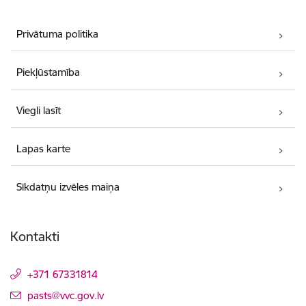
Privātuma politika
Piekļūstamība
Viegli lasīt
Lapas karte
Sīkdatņu izvēles maiņa
Kontakti
+371 67331814
E-pasts:
pasts@vvc.gov.lv