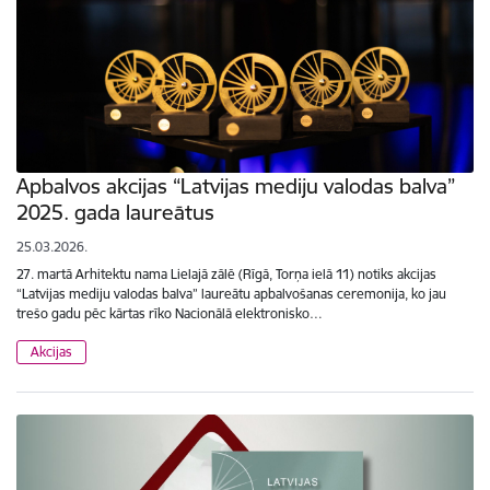
Apbalvos akcijas “Latvijas mediju valodas balva”
2025. gada laureātus
25.03.2026.
27. martā Arhitektu nama Lielajā zālē (Rīgā, Torņa ielā 11) notiks akcijas
“Latvijas mediju valodas balva” laureātu apbalvošanas ceremonija, ko jau
trešo gadu pēc kārtas rīko Nacionālā elektronisko…
Akcijas