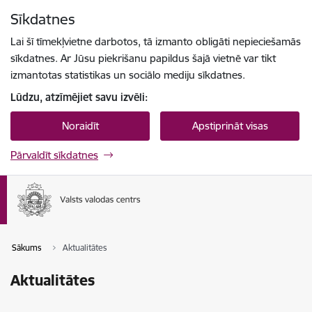
Pāriet uz lapas saturu
Sīkdatnes
Spied
lai meklētu
Enter
Lai šī tīmekļvietne darbotos, tā izmanto obligāti nepieciešamās
sīkdatnes. Ar Jūsu piekrišanu papildus šajā vietnē var tikt
izmantotas statistikas un sociālo mediju sīkdatnes.
Lūdzu, atzīmējiet savu izvēli:
Noraidīt
Apstiprināt visas
Pārvaldīt sīkdatnes
Sākums
Aktualitātes
Aktualitātes