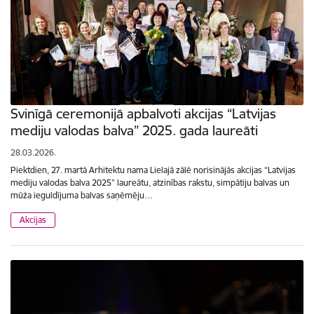
Svinīgā ceremonijā apbalvoti akcijas “Latvijas
mediju valodas balva” 2025. gada laureāti
28.03.2026.
Piektdien, 27. martā Arhitektu nama Lielajā zālē norisinājās akcijas “Latvijas
mediju valodas balva 2025” laureātu, atzinības rakstu, simpātiju balvas un
mūža ieguldījuma balvas saņēmēju…
Akcijas