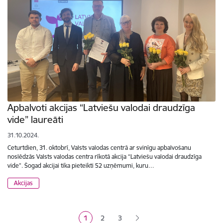
Apbalvoti akcijas “Latviešu valodai draudzīga
vide” laureāti
31.10.2024.
Ceturtdien, 31. oktobrī, Valsts valodas centrā ar svinīgu apbalvošanu
noslēdzās Valsts valodas centra rīkotā akcija “Latviešu valodai draudzīga
vide”. Šogad akcijai tika pieteikti 52 uzņēmumi, kuru…
Akcijas
Lapošana
1
2
3
Pašreizējā lapa
Lapa
Lapa