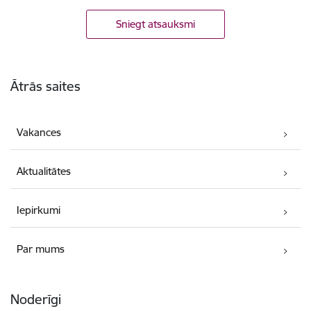
Sniegt atsauksmi
Kājene
Ātrās saites
Vakances
Aktualitātes
Iepirkumi
Par mums
Noderīgi