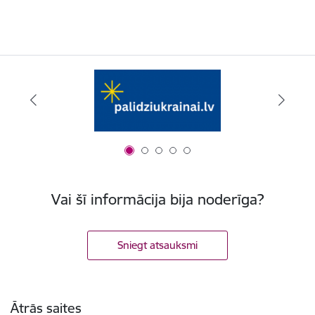
Vai šī informācija bija noderīga?
Sniegt atsauksmi
Kājene
Ātrās saites