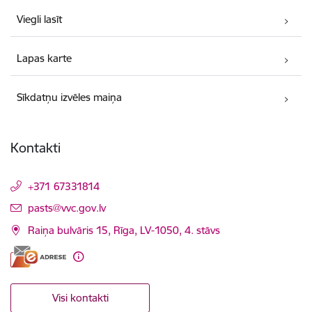
Viegli lasīt
Lapas karte
Sīkdatņu izvēles maiņa
Kontakti
+371 67331814
E-pasts:
pasts@vvc.gov.lv
Raiņa bulvāris 15, Rīga, LV-1050, 4. stāvs
Visi kontakti