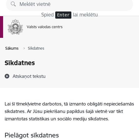
Pāriet uz lapas saturu
Spied
lai meklētu
Enter
Sākums
Sīkdatnes
Sīkdatnes
Atskaņot tekstu
Lai šī tīmekļvietne darbotos, tā izmanto obligāti nepieciešamās
sīkdatnes. Ar Jūsu piekrišanu papildus šajā vietnē var tikt
izmantotas statistikas un sociālo mediju sīkdatnes.
Pielāgot sīkdatnes