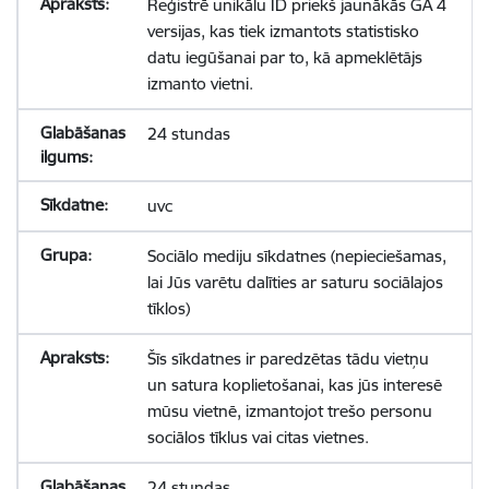
Reģistrē unikālu ID priekš jaunākās GA 4
versijas, kas tiek izmantots statistisko
datu iegūšanai par to, kā apmeklētājs
izmanto vietni.
24 stundas
uvc
Sociālo mediju sīkdatnes (nepieciešamas,
lai Jūs varētu dalīties ar saturu sociālajos
tīklos)
Šīs sīkdatnes ir paredzētas tādu vietņu
un satura koplietošanai, kas jūs interesē
mūsu vietnē, izmantojot trešo personu
sociālos tīklus vai citas vietnes.
24 stundas