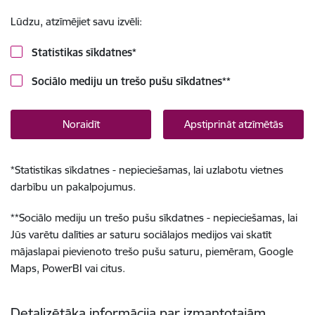
Lūdzu, atzīmējiet savu izvēli:
Statistikas sīkdatnes
*
Sociālo mediju un trešo pušu sīkdatnes
**
Noraidīt
Apstiprināt atzīmētās
*
Statistikas sīkdatnes - nepieciešamas, lai uzlabotu vietnes
darbību un pakalpojumus.
**
Sociālo mediju un trešo pušu sīkdatnes - nepieciešamas, lai
Jūs varētu dalīties ar saturu sociālajos medijos vai skatīt
mājaslapai pievienoto trešo pušu saturu, piemēram, Google
Maps, PowerBI vai citus.
Detalizētāka informācija par izmantotajām