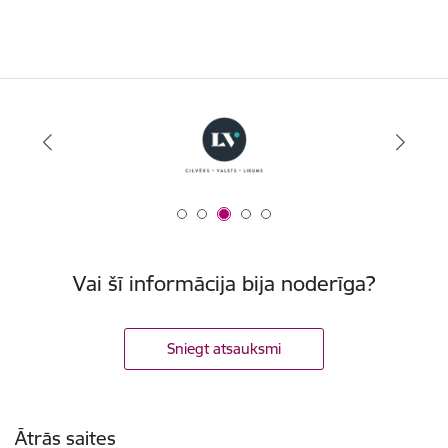
Vai šī informācija bija noderīga?
Sniegt atsauksmi
Kājene
Ātrās saites