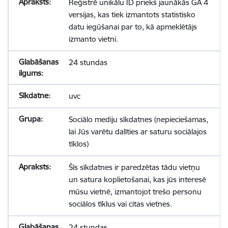
Reģistrē unikālu ID priekš jaunākās GA 4
versijas, kas tiek izmantots statistisko
datu iegūšanai par to, kā apmeklētājs
izmanto vietni.
24 stundas
uvc
Sociālo mediju sīkdatnes (nepieciešamas,
lai Jūs varētu dalīties ar saturu sociālajos
tīklos)
Šīs sīkdatnes ir paredzētas tādu vietņu
un satura koplietošanai, kas jūs interesē
mūsu vietnē, izmantojot trešo personu
sociālos tīklus vai citas vietnes.
24 stundas