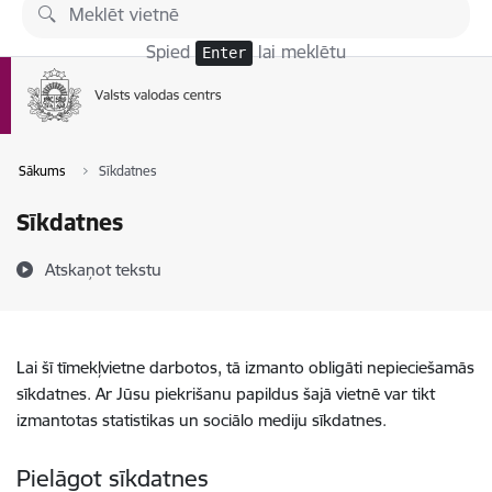
Pāriet uz lapas saturu
Spied
lai meklētu
Enter
Sākums
Sīkdatnes
Sīkdatnes
Atskaņot tekstu
Lai šī tīmekļvietne darbotos, tā izmanto obligāti nepieciešamās
sīkdatnes. Ar Jūsu piekrišanu papildus šajā vietnē var tikt
izmantotas statistikas un sociālo mediju sīkdatnes.
Pielāgot sīkdatnes