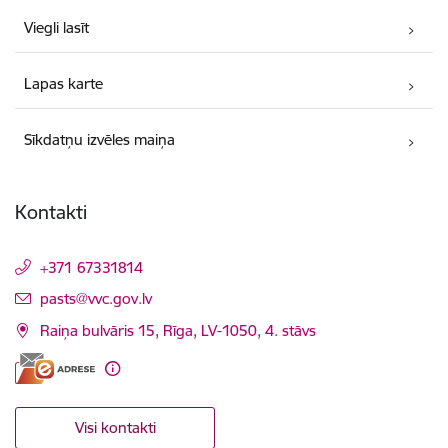
Viegli lasīt
Lapas karte
Sīkdatņu izvēles maiņa
Kontakti
+371 67331814
E-pasts:
pasts@vvc.gov.lv
Raiņa bulvāris 15, Rīga, LV-1050, 4. stāvs
Visi kontakti