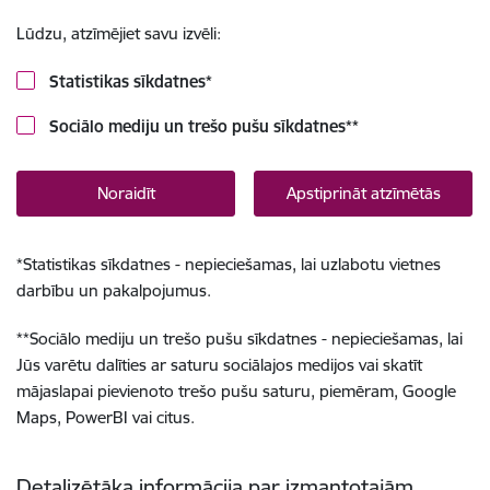
Lūdzu, atzīmējiet savu izvēli:
Statistikas sīkdatnes
*
Sociālo mediju un trešo pušu sīkdatnes
**
Noraidīt
Apstiprināt atzīmētās
*
Statistikas sīkdatnes - nepieciešamas, lai uzlabotu vietnes
darbību un pakalpojumus.
**
Sociālo mediju un trešo pušu sīkdatnes - nepieciešamas, lai
Jūs varētu dalīties ar saturu sociālajos medijos vai skatīt
mājaslapai pievienoto trešo pušu saturu, piemēram, Google
Maps, PowerBI vai citus.
Detalizētāka informācija par izmantotajām