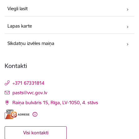
Viegli lasīt
Lapas karte
Sīkdatņu izvēles maiņa
Kontakti
+371 67331814
E-pasts:
pasts@vvc.gov.lv
Raiņa bulvāris 15, Rīga, LV-1050, 4. stāvs
Visi kontakti