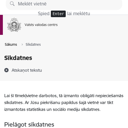
Pāriet uz lapas saturu
Spied
lai meklētu
Enter
Sākums
Sīkdatnes
Sīkdatnes
Atskaņot tekstu
Lai šī tīmekļvietne darbotos, tā izmanto obligāti nepieciešamās
sīkdatnes. Ar Jūsu piekrišanu papildus šajā vietnē var tikt
izmantotas statistikas un sociālo mediju sīkdatnes.
Pielāgot sīkdatnes