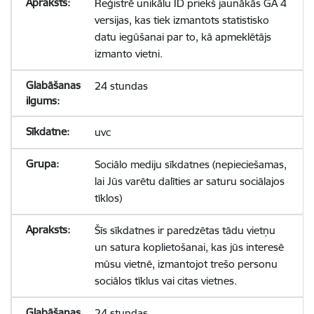
Reģistrē unikālu ID priekš jaunākās GA 4
versijas, kas tiek izmantots statistisko
datu iegūšanai par to, kā apmeklētājs
izmanto vietni.
24 stundas
uvc
Sociālo mediju sīkdatnes (nepieciešamas,
lai Jūs varētu dalīties ar saturu sociālajos
tīklos)
Šīs sīkdatnes ir paredzētas tādu vietņu
un satura koplietošanai, kas jūs interesē
mūsu vietnē, izmantojot trešo personu
sociālos tīklus vai citas vietnes.
24 stundas