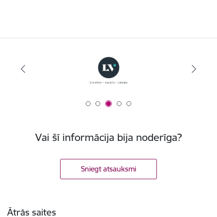
Vai šī informācija bija noderīga?
Sniegt atsauksmi
Kājene
Ātrās saites