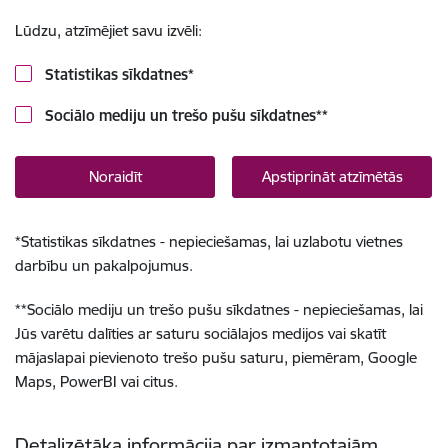
Lūdzu, atzīmējiet savu izvēli:
Statistikas sīkdatnes
*
Sociālo mediju un trešo pušu sīkdatnes
**
Noraidīt
Apstiprināt atzīmētās
*
Statistikas sīkdatnes - nepieciešamas, lai uzlabotu vietnes
darbību un pakalpojumus.
**
Sociālo mediju un trešo pušu sīkdatnes - nepieciešamas, lai
Jūs varētu dalīties ar saturu sociālajos medijos vai skatīt
mājaslapai pievienoto trešo pušu saturu, piemēram, Google
Maps, PowerBI vai citus.
Detalizētāka informācija par izmantotajām