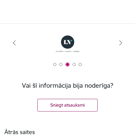
Vai šī informācija bija noderīga?
Sniegt atsauksmi
Kājene
Ātrās saites