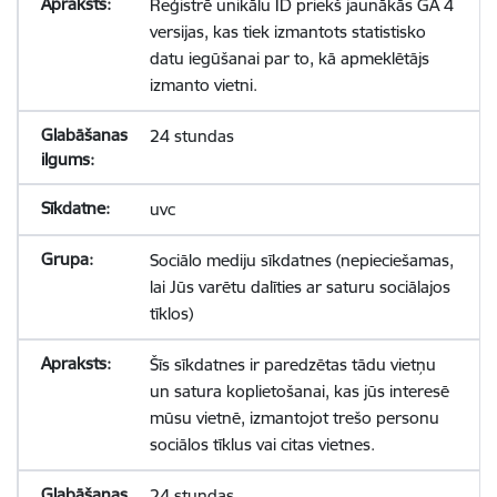
Reģistrē unikālu ID priekš jaunākās GA 4
versijas, kas tiek izmantots statistisko
datu iegūšanai par to, kā apmeklētājs
izmanto vietni.
24 stundas
uvc
Sociālo mediju sīkdatnes (nepieciešamas,
lai Jūs varētu dalīties ar saturu sociālajos
tīklos)
Šīs sīkdatnes ir paredzētas tādu vietņu
un satura koplietošanai, kas jūs interesē
mūsu vietnē, izmantojot trešo personu
sociālos tīklus vai citas vietnes.
24 stundas