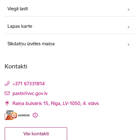
Viegli lasīt
Lapas karte
Sīkdatņu izvēles maiņa
Kontakti
+371 67331814
E-pasts:
pasts@vvc.gov.lv
Raiņa bulvāris 15, Rīga, LV-1050, 4. stāvs
Visi kontakti