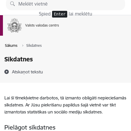
Pāriet uz lapas saturu
Spied
lai meklētu
Enter
Sākums
Sīkdatnes
Sīkdatnes
Atskaņot tekstu
Lai šī tīmekļvietne darbotos, tā izmanto obligāti nepieciešamās
sīkdatnes. Ar Jūsu piekrišanu papildus šajā vietnē var tikt
izmantotas statistikas un sociālo mediju sīkdatnes.
Pielāgot sīkdatnes