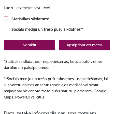
Lūdzu, atzīmējiet savu izvēli:
Statistikas sīkdatnes
*
Sociālo mediju un trešo pušu sīkdatnes
**
Noraidīt
Apstiprināt atzīmētās
*
Statistikas sīkdatnes - nepieciešamas, lai uzlabotu vietnes
darbību un pakalpojumus.
**
Sociālo mediju un trešo pušu sīkdatnes - nepieciešamas, lai
Jūs varētu dalīties ar saturu sociālajos medijos vai skatīt
mājaslapai pievienoto trešo pušu saturu, piemēram, Google
Maps, PowerBI vai citus.
Detalizētāka informācija par izmantotajām