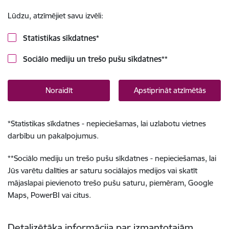
Lūdzu, atzīmējiet savu izvēli:
Statistikas sīkdatnes
*
Sociālo mediju un trešo pušu sīkdatnes
**
Noraidīt
Apstiprināt atzīmētās
*
Statistikas sīkdatnes - nepieciešamas, lai uzlabotu vietnes
darbību un pakalpojumus.
**
Sociālo mediju un trešo pušu sīkdatnes - nepieciešamas, lai
Jūs varētu dalīties ar saturu sociālajos medijos vai skatīt
mājaslapai pievienoto trešo pušu saturu, piemēram, Google
Maps, PowerBI vai citus.
Detalizētāka informācija par izmantotajām