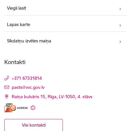
Viegli lasīt
Lapas karte
Sīkdatņu izvēles maiņa
Kontakti
+371 67331814
E-pasts:
pasts@vvc.gov.lv
Raiņa bulvāris 15, Rīga, LV-1050, 4. stāvs
Visi kontakti