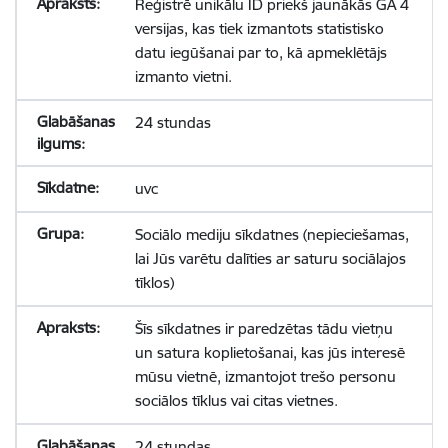
Reģistrē unikālu ID priekš jaunākās GA 4
versijas, kas tiek izmantots statistisko
datu iegūšanai par to, kā apmeklētājs
izmanto vietni.
24 stundas
uvc
Sociālo mediju sīkdatnes (nepieciešamas,
lai Jūs varētu dalīties ar saturu sociālajos
tīklos)
Šīs sīkdatnes ir paredzētas tādu vietņu
un satura koplietošanai, kas jūs interesē
mūsu vietnē, izmantojot trešo personu
sociālos tīklus vai citas vietnes.
24 stundas