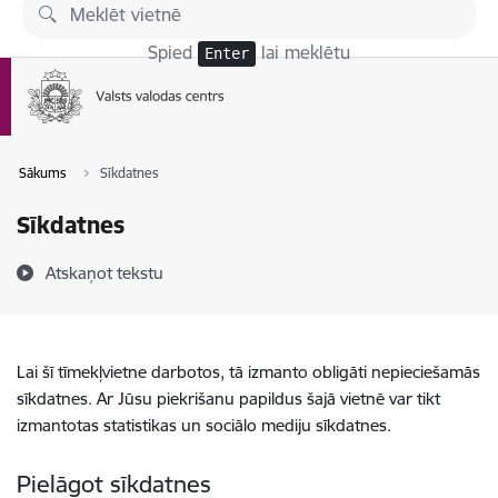
Pāriet uz lapas saturu
Spied
lai meklētu
Enter
Sākums
Sīkdatnes
Sīkdatnes
Atskaņot tekstu
Lai šī tīmekļvietne darbotos, tā izmanto obligāti nepieciešamās
sīkdatnes. Ar Jūsu piekrišanu papildus šajā vietnē var tikt
izmantotas statistikas un sociālo mediju sīkdatnes.
Pielāgot sīkdatnes