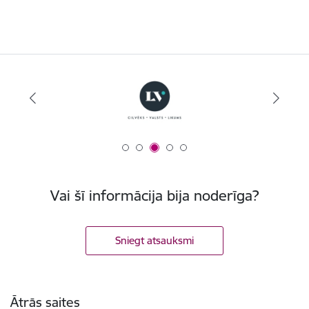
Vai šī informācija bija noderīga?
Sniegt atsauksmi
Kājene
Ātrās saites