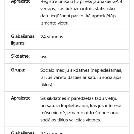
Reģistrē unikālu ID priekš jaunākās GA 4
versijas, kas tiek izmantots statistisko
datu iegūšanai par to, kā apmeklētājs
izmanto vietni.
24 stundas
uvc
Sociālo mediju sīkdatnes (nepieciešamas,
lai Jūs varētu dalīties ar saturu sociālajos
tīklos)
Šīs sīkdatnes ir paredzētas tādu vietņu
un satura koplietošanai, kas jūs interesē
mūsu vietnē, izmantojot trešo personu
sociālos tīklus vai citas vietnes.
24 stundas