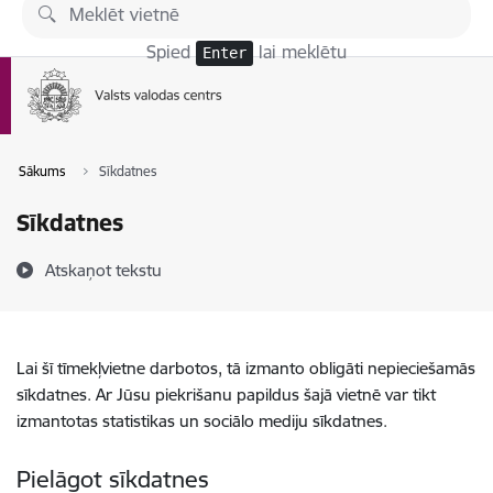
Pāriet uz lapas saturu
Spied
lai meklētu
Enter
Sākums
Sīkdatnes
Sīkdatnes
Atskaņot tekstu
Lai šī tīmekļvietne darbotos, tā izmanto obligāti nepieciešamās
sīkdatnes. Ar Jūsu piekrišanu papildus šajā vietnē var tikt
izmantotas statistikas un sociālo mediju sīkdatnes.
Pielāgot sīkdatnes