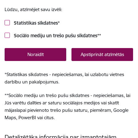
Lūdzu, atzīmējiet savu izvēli:
Statistikas sīkdatnes
*
Sociālo mediju un trešo pušu sīkdatnes
**
Noraidīt
Apstiprināt atzīmētās
*
Statistikas sīkdatnes - nepieciešamas, lai uzlabotu vietnes
darbību un pakalpojumus.
**
Sociālo mediju un trešo pušu sīkdatnes - nepieciešamas, lai
Jūs varētu dalīties ar saturu sociālajos medijos vai skatīt
mājaslapai pievienoto trešo pušu saturu, piemēram, Google
Maps, PowerBI vai citus.
Detalizētāka informācija par izmantotajām