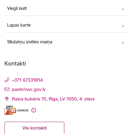
Viegli lasīt
Lapas karte
Sīkdatņu izvēles maiņa
Kontakti
+371 67331814
E-pasts:
pasts@vvc.gov.lv
Raiņa bulvāris 15, Rīga, LV-1050, 4. stāvs
Visi kontakti