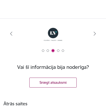
Vai šī informācija bija noderīga?
Sniegt atsauksmi
Kājene
Ātrās saites