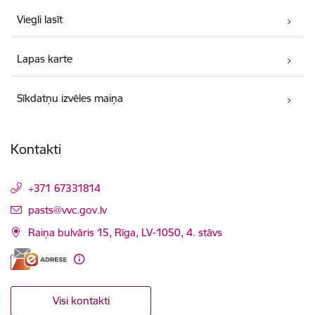
Viegli lasīt
Lapas karte
Sīkdatņu izvēles maiņa
Kontakti
+371 67331814
E-pasts:
pasts@vvc.gov.lv
Raiņa bulvāris 15, Rīga, LV-1050, 4. stāvs
Visi kontakti