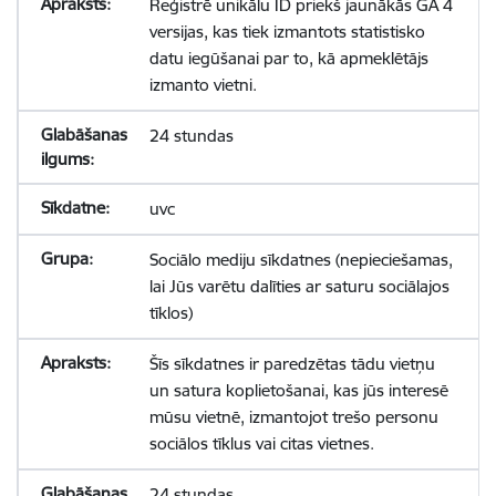
Reģistrē unikālu ID priekš jaunākās GA 4
versijas, kas tiek izmantots statistisko
datu iegūšanai par to, kā apmeklētājs
izmanto vietni.
24 stundas
uvc
Sociālo mediju sīkdatnes (nepieciešamas,
lai Jūs varētu dalīties ar saturu sociālajos
tīklos)
Šīs sīkdatnes ir paredzētas tādu vietņu
un satura koplietošanai, kas jūs interesē
mūsu vietnē, izmantojot trešo personu
sociālos tīklus vai citas vietnes.
24 stundas