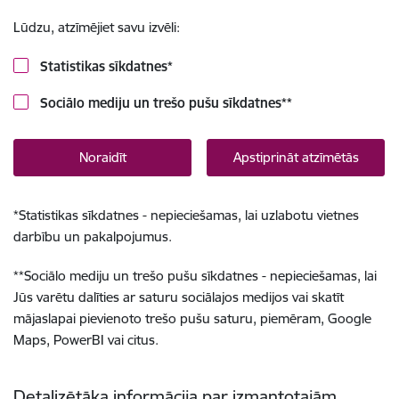
Lūdzu, atzīmējiet savu izvēli:
Statistikas sīkdatnes
*
Sociālo mediju un trešo pušu sīkdatnes
**
Noraidīt
Apstiprināt atzīmētās
*
Statistikas sīkdatnes - nepieciešamas, lai uzlabotu vietnes
darbību un pakalpojumus.
**
Sociālo mediju un trešo pušu sīkdatnes - nepieciešamas, lai
Jūs varētu dalīties ar saturu sociālajos medijos vai skatīt
mājaslapai pievienoto trešo pušu saturu, piemēram, Google
Maps, PowerBI vai citus.
Detalizētāka informācija par izmantotajām