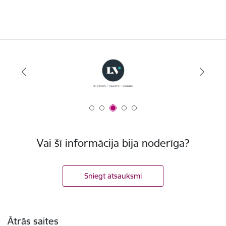
Vai šī informācija bija noderīga?
Sniegt atsauksmi
Kājene
Ātrās saites