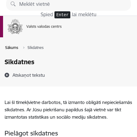
Pāriet uz lapas saturu
Spied
lai meklētu
Enter
Sākums
Sīkdatnes
Sīkdatnes
Atskaņot tekstu
Lai šī tīmekļvietne darbotos, tā izmanto obligāti nepieciešamās
sīkdatnes. Ar Jūsu piekrišanu papildus šajā vietnē var tikt
izmantotas statistikas un sociālo mediju sīkdatnes.
Pielāgot sīkdatnes