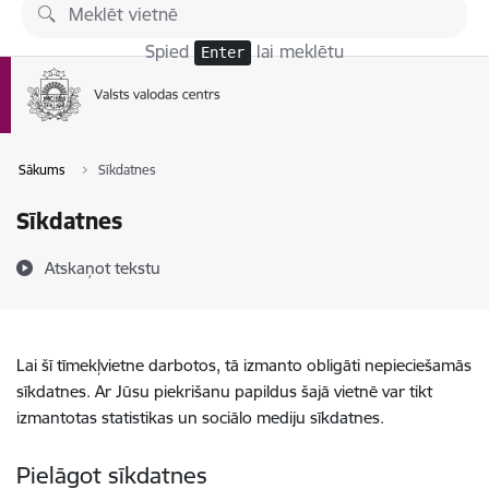
Pāriet uz lapas saturu
Spied
lai meklētu
Enter
Sākums
Sīkdatnes
Sīkdatnes
Atskaņot tekstu
Lai šī tīmekļvietne darbotos, tā izmanto obligāti nepieciešamās
sīkdatnes. Ar Jūsu piekrišanu papildus šajā vietnē var tikt
izmantotas statistikas un sociālo mediju sīkdatnes.
Pielāgot sīkdatnes