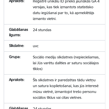
Reģistrē unikālu ID priekš jaunākās GA 4
versijas, kas tiek izmantots statistisko
datu iegūšanai par to, kā apmeklētājs
izmanto vietni.
24 stundas
uvc
Sociālo mediju sīkdatnes (nepieciešamas,
lai Jūs varētu dalīties ar saturu sociālajos
tīklos)
Šīs sīkdatnes ir paredzētas tādu vietņu
un satura koplietošanai, kas jūs interesē
mūsu vietnē, izmantojot trešo personu
sociālos tīklus vai citas vietnes.
24 stundas