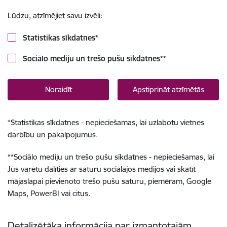
Lūdzu, atzīmējiet savu izvēli:
Statistikas sīkdatnes
*
Sociālo mediju un trešo pušu sīkdatnes
**
Noraidīt
Apstiprināt atzīmētās
*
Statistikas sīkdatnes - nepieciešamas, lai uzlabotu vietnes
darbību un pakalpojumus.
**
Sociālo mediju un trešo pušu sīkdatnes - nepieciešamas, lai
Jūs varētu dalīties ar saturu sociālajos medijos vai skatīt
mājaslapai pievienoto trešo pušu saturu, piemēram, Google
Maps, PowerBI vai citus.
Detalizētāka informācija par izmantotajām