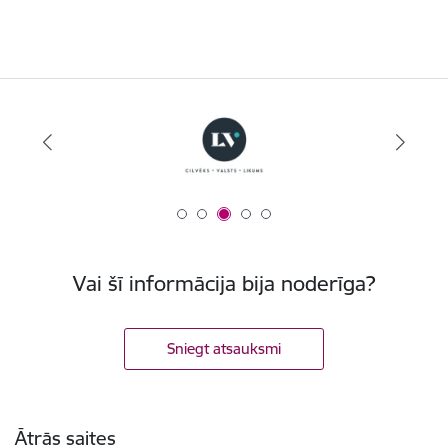
Vai šī informācija bija noderīga?
Sniegt atsauksmi
Kājene
Ātrās saites