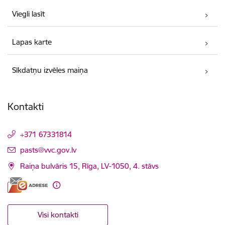
Viegli lasīt
Lapas karte
Sīkdatņu izvēles maiņa
Kontakti
+371 67331814
E-pasts:
pasts@vvc.gov.lv
Raiņa bulvāris 15, Rīga, LV-1050, 4. stāvs
Visi kontakti