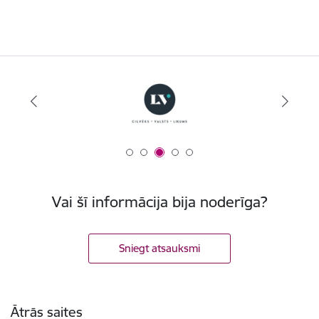
Vai šī informācija bija noderīga?
Sniegt atsauksmi
Kājene
Ātrās saites