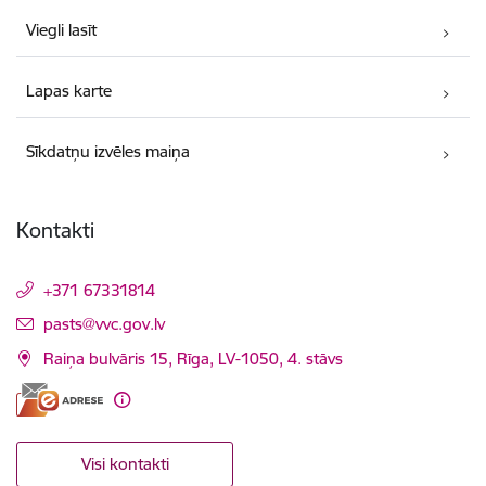
Viegli lasīt
Lapas karte
Sīkdatņu izvēles maiņa
Kontakti
+371 67331814
E-pasts:
pasts@vvc.gov.lv
Raiņa bulvāris 15, Rīga, LV-1050, 4. stāvs
Visi kontakti