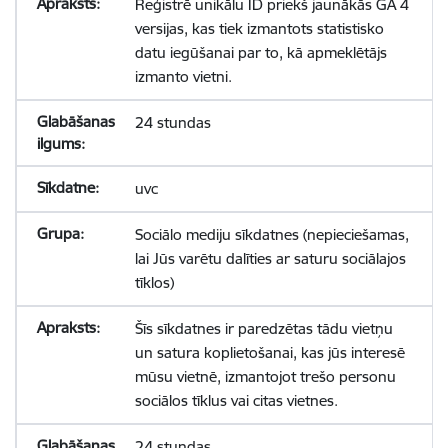
Reģistrē unikālu ID priekš jaunākās GA 4
versijas, kas tiek izmantots statistisko
datu iegūšanai par to, kā apmeklētājs
izmanto vietni.
24 stundas
uvc
Sociālo mediju sīkdatnes (nepieciešamas,
lai Jūs varētu dalīties ar saturu sociālajos
tīklos)
Šīs sīkdatnes ir paredzētas tādu vietņu
un satura koplietošanai, kas jūs interesē
mūsu vietnē, izmantojot trešo personu
sociālos tīklus vai citas vietnes.
24 stundas