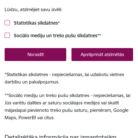
Lūdzu, atzīmējiet savu izvēli:
Statistikas sīkdatnes
*
Sociālo mediju un trešo pušu sīkdatnes
**
Noraidīt
Apstiprināt atzīmētās
*
Statistikas sīkdatnes - nepieciešamas, lai uzlabotu vietnes
darbību un pakalpojumus.
**
Sociālo mediju un trešo pušu sīkdatnes - nepieciešamas, lai
Jūs varētu dalīties ar saturu sociālajos medijos vai skatīt
mājaslapai pievienoto trešo pušu saturu, piemēram, Google
Maps, PowerBI vai citus.
Detalizētāka informācija par izmantotajām