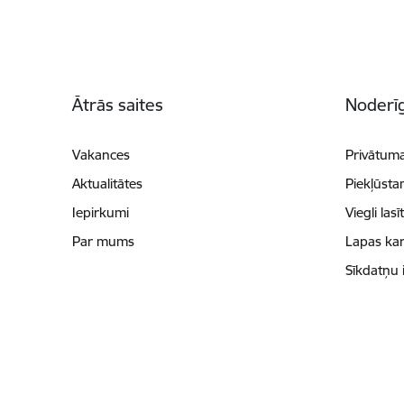
Kājene
Ātrās saites
Noderīg
Vakances
Privātuma
Aktualitātes
Piekļūsta
Iepirkumi
Viegli lasī
Par mums
Lapas kar
Sīkdatņu 