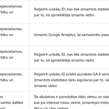
nepieciešamas,
Reģistrē unikālu ID, kas tiek izmantots statist
arbību un
par to, kā apmeklētājs izmanto vietni.
nepieciešamas,
arbību un
Izmanto Google Analytics, lai samazinātu piep
nepieciešamas,
Reģistrē unikālu ID, kas tiek izmantots statist
arbību un
par to, kā apmeklētājs izmanto vietni.
nepieciešamas,
Reģistrē unikālu ID priekš jaunākās GA 4 versij
arbību un
izmantots statistisko datu iegūšanai par to, k
izmanto vietni.
es
Šīs sīkdatnes ir paredzētas tādu vietņu un sat
varētu dalīties
kas jūs interesē mūsu vietnē, izmantojot treš
los)
tīklus vai citas vietnes.