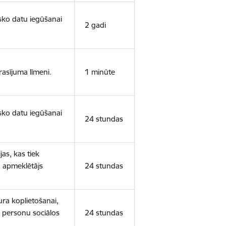
isko datu iegūšanai
2 gadi
rasījuma līmeni.
1 minūte
isko datu iegūšanai
24 stundas
as, kas tiek
ā apmeklētājs
24 stundas
ura koplietošanai,
o personu sociālos
24 stundas