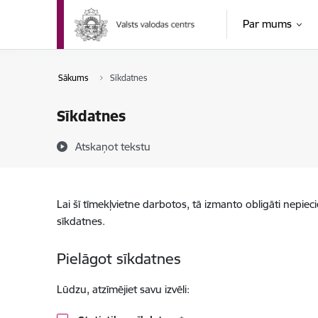
Pāriet uz lapas saturu
Par mums
Sākums
Sīkdatnes
Sīkdatnes
Atskaņot tekstu
Lai šī tīmekļvietne darbotos, tā izmanto obligāti nepiec
sīkdatnes.
Pielāgot sīkdatnes
Lūdzu, atzīmējiet savu izvēli: