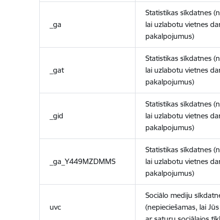
Statistikas sīkdatnes (
_ga
lai uzlabotu vietnes d
pakalpojumus)
Statistikas sīkdatnes (
_gat
lai uzlabotu vietnes d
pakalpojumus)
Statistikas sīkdatnes (
_gid
lai uzlabotu vietnes d
pakalpojumus)
Statistikas sīkdatnes (
_ga_Y449MZDMMS
lai uzlabotu vietnes d
pakalpojumus)
Sociālo mediju sīkdatn
uvc
(nepieciešamas, lai Jūs 
ar saturu sociālajos tīk