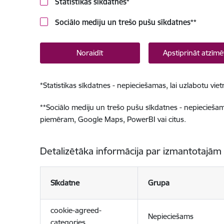
Statistikas sīkdatnes
*
Sociālo mediju un trešo pušu sīkdatnes
**
Noraidīt
Apstiprināt atzīmē
*
Statistikas sīkdatnes - nepieciešamas, lai uzlabotu v
**
Sociālo mediju un trešo pušu sīkdatnes - nepieciešamas
piemēram, Google Maps, PowerBI vai citus.
Detalizētāka informācija par izmantotajām
Sīkdatne
Grupa
cookie-agreed-
Nepieciešams
categories