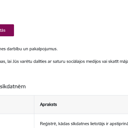
tās
ietnes darbību un pakalpojumus.
, lai Jūs varētu dalīties ar saturu sociālajos medijos vai skatīt mā
 sīkdatnēm
Apraksts
Reģistrē, kādas sīkdatnes lietotājs ir apstiprinā