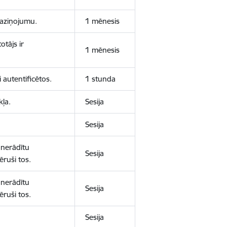
 paziņojumu.
1 mēnesis
otājs ir
1 mēnesis
 autentificētos.
1 stunda
kļa.
Sesija
Sesija
 nerādītu
Sesija
ēruši tos.
 nerādītu
Sesija
ēruši tos.
Sesija