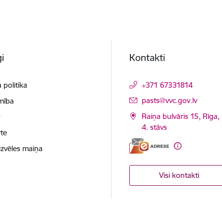
i
Kontakti
 politika
+371 67331814
E-pasts:
pasts@vvc.gov.lv
mība
Raiņa bulvāris 15, Rīga,
t
4. stāvs
te
izvēles maiņa
Visi kontakti