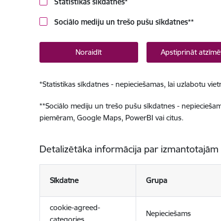
Statistikas sīkdatnes
*
Sociālo mediju un trešo pušu sīkdatnes
**
Noraidīt
Apstiprināt atzīmē
*
Statistikas sīkdatnes - nepieciešamas, lai uzlabotu v
**
Sociālo mediju un trešo pušu sīkdatnes - nepieciešamas
piemēram, Google Maps, PowerBI vai citus.
Detalizētāka informācija par izmantotajām
Sīkdatne
Grupa
cookie-agreed-
Nepieciešams
categories