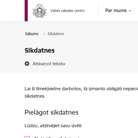
Pāriet uz lapas saturu
Par mums
Sākums
Sīkdatnes
Sīkdatnes
Atskaņot tekstu
Lai šī tīmekļvietne darbotos, tā izmanto obligāti nepiec
sīkdatnes.
Pielāgot sīkdatnes
Lūdzu, atzīmējiet savu izvēli: