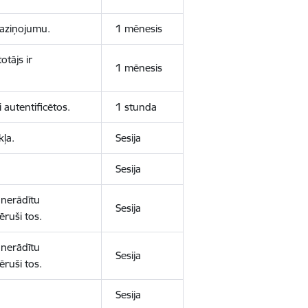
 paziņojumu.
1 mēnesis
otājs ir
1 mēnesis
 autentificētos.
1 stunda
kļa.
Sesija
Sesija
 nerādītu
Sesija
ēruši tos.
 nerādītu
Sesija
ēruši tos.
Sesija