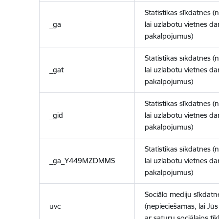
Statistikas sīkdatnes (
_ga
lai uzlabotu vietnes d
pakalpojumus)
Statistikas sīkdatnes (
_gat
lai uzlabotu vietnes d
pakalpojumus)
Statistikas sīkdatnes (
_gid
lai uzlabotu vietnes d
pakalpojumus)
Statistikas sīkdatnes (
_ga_Y449MZDMMS
lai uzlabotu vietnes d
pakalpojumus)
Sociālo mediju sīkdatn
uvc
(nepieciešamas, lai Jūs 
ar saturu sociālajos tīk