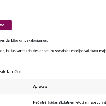
tās
ietnes darbību un pakalpojumus.
, lai Jūs varētu dalīties ar saturu sociālajos medijos vai skatīt mā
 sīkdatnēm
Apraksts
Reģistrē, kādas sīkdatnes lietotājs ir apstiprinā