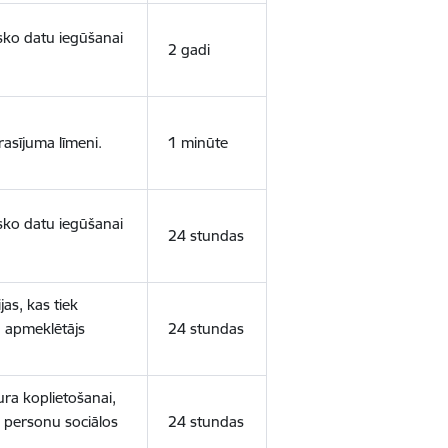
isko datu iegūšanai
2 gadi
rasījuma līmeni.
1 minūte
isko datu iegūšanai
24 stundas
as, kas tiek
ā apmeklētājs
24 stundas
ura koplietošanai,
o personu sociālos
24 stundas