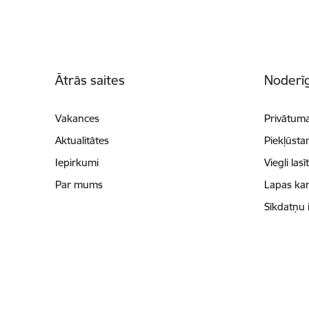
Kājene
Ātrās saites
Noderīg
Vakances
Privātuma
Aktualitātes
Piekļūsta
Iepirkumi
Viegli lasī
Par mums
Lapas kar
Sīkdatņu 