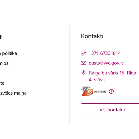
i
Kontakti
 politika
+371 67331814
E-pasts:
pasts@vvc.gov.lv
mība
Raiņa bulvāris 15, Rīga,
t
4. stāvs
te
izvēles maiņa
Visi kontakti