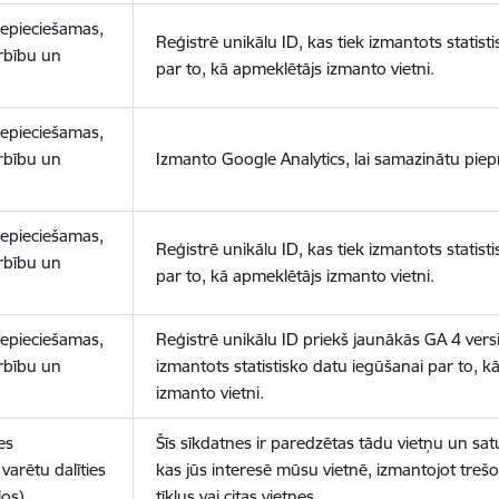
nepieciešamas,
Reģistrē unikālu ID, kas tiek izmantots statist
arbību un
par to, kā apmeklētājs izmanto vietni.
nepieciešamas,
arbību un
Izmanto Google Analytics, lai samazinātu piep
nepieciešamas,
Reģistrē unikālu ID, kas tiek izmantots statist
arbību un
par to, kā apmeklētājs izmanto vietni.
nepieciešamas,
Reģistrē unikālu ID priekš jaunākās GA 4 versij
arbību un
izmantots statistisko datu iegūšanai par to, k
izmanto vietni.
es
Šīs sīkdatnes ir paredzētas tādu vietņu un sat
varētu dalīties
kas jūs interesē mūsu vietnē, izmantojot treš
los)
tīklus vai citas vietnes.