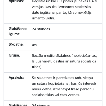
Reģistrē unikālu ID priekš jaunākās GA 4
versijas, kas tiek izmantots statistisko
datu iegūšanai par to, kā apmeklētājs
izmanto vietni.
24 stundas
uvc
Sociālo mediju sīkdatnes (nepieciešamas,
lai Jūs varētu dalīties ar saturu sociālajos
tīklos)
Šīs sīkdatnes ir paredzētas tādu vietņu
un satura koplietošanai, kas jūs interesē
mūsu vietnē, izmantojot trešo personu
sociālos tīklus vai citas vietnes.
24 stundas