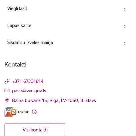
Viegli lasīt
Lapas karte
Sīkdatņu izvēles maiņa
Kontakti
+371 67331814
E-pasts:
pasts@vvc.gov.lv
Raiņa bulvāris 15, Rīga, LV-1050, 4. stāvs
Visi kontakti