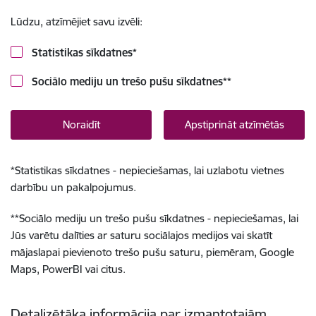
Lūdzu, atzīmējiet savu izvēli:
Statistikas sīkdatnes
*
Sociālo mediju un trešo pušu sīkdatnes
**
Noraidīt
Apstiprināt atzīmētās
*
Statistikas sīkdatnes - nepieciešamas, lai uzlabotu vietnes
darbību un pakalpojumus.
**
Sociālo mediju un trešo pušu sīkdatnes - nepieciešamas, lai
Jūs varētu dalīties ar saturu sociālajos medijos vai skatīt
mājaslapai pievienoto trešo pušu saturu, piemēram, Google
Maps, PowerBI vai citus.
Detalizētāka informācija par izmantotajām