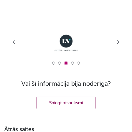
Vai šī informācija bija noderīga?
Sniegt atsauksmi
Kājene
Ātrās saites