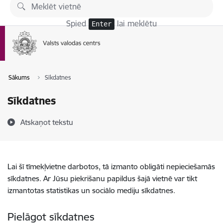
Pāriet uz lapas saturu
Spied
lai meklētu
Enter
Sākums
Sīkdatnes
Sīkdatnes
Atskaņot tekstu
Lai šī tīmekļvietne darbotos, tā izmanto obligāti nepieciešamās
sīkdatnes. Ar Jūsu piekrišanu papildus šajā vietnē var tikt
izmantotas statistikas un sociālo mediju sīkdatnes.
Pielāgot sīkdatnes