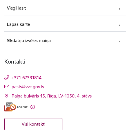
Viegli lasīt
Lapas karte
Sīkdatņu izvēles maiņa
Kontakti
+371 67331814
E-pasts:
pasts@vvc.gov.lv
Raiņa bulvāris 15, Rīga, LV-1050, 4. stāvs
Visi kontakti