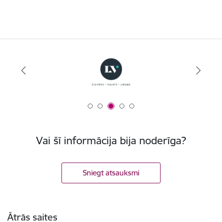
Vai šī informācija bija noderīga?
Sniegt atsauksmi
Kājene
Ātrās saites