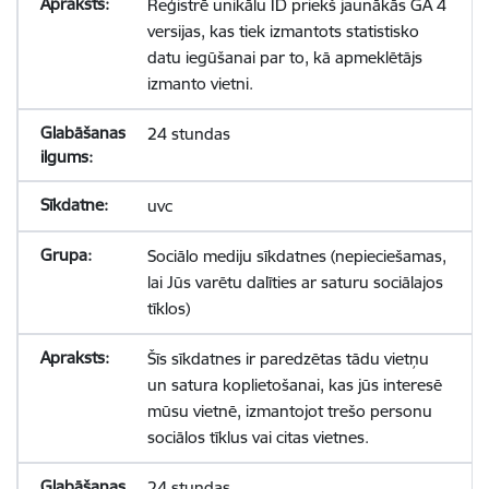
Reģistrē unikālu ID priekš jaunākās GA 4
versijas, kas tiek izmantots statistisko
datu iegūšanai par to, kā apmeklētājs
izmanto vietni.
24 stundas
uvc
Sociālo mediju sīkdatnes (nepieciešamas,
lai Jūs varētu dalīties ar saturu sociālajos
tīklos)
Šīs sīkdatnes ir paredzētas tādu vietņu
un satura koplietošanai, kas jūs interesē
mūsu vietnē, izmantojot trešo personu
sociālos tīklus vai citas vietnes.
24 stundas