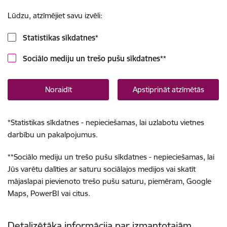
Lūdzu, atzīmējiet savu izvēli:
Statistikas sīkdatnes
*
Sociālo mediju un trešo pušu sīkdatnes
**
Noraidīt
Apstiprināt atzīmētās
*
Statistikas sīkdatnes - nepieciešamas, lai uzlabotu vietnes
darbību un pakalpojumus.
**
Sociālo mediju un trešo pušu sīkdatnes - nepieciešamas, lai
Jūs varētu dalīties ar saturu sociālajos medijos vai skatīt
mājaslapai pievienoto trešo pušu saturu, piemēram, Google
Maps, PowerBI vai citus.
Detalizētāka informācija par izmantotajām