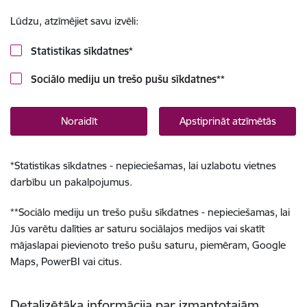
Lūdzu, atzīmējiet savu izvēli:
Statistikas sīkdatnes
*
Sociālo mediju un trešo pušu sīkdatnes
**
Noraidīt
Apstiprināt atzīmētās
*
Statistikas sīkdatnes - nepieciešamas, lai uzlabotu vietnes
darbību un pakalpojumus.
**
Sociālo mediju un trešo pušu sīkdatnes - nepieciešamas, lai
Jūs varētu dalīties ar saturu sociālajos medijos vai skatīt
mājaslapai pievienoto trešo pušu saturu, piemēram, Google
Maps, PowerBI vai citus.
Detalizētāka informācija par izmantotajām