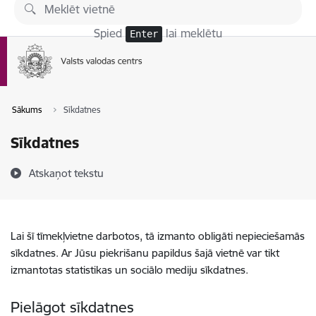
Pāriet uz lapas saturu
Spied
lai meklētu
Enter
Sākums
Sīkdatnes
Sīkdatnes
Atskaņot tekstu
Lai šī tīmekļvietne darbotos, tā izmanto obligāti nepieciešamās
sīkdatnes. Ar Jūsu piekrišanu papildus šajā vietnē var tikt
izmantotas statistikas un sociālo mediju sīkdatnes.
Pielāgot sīkdatnes