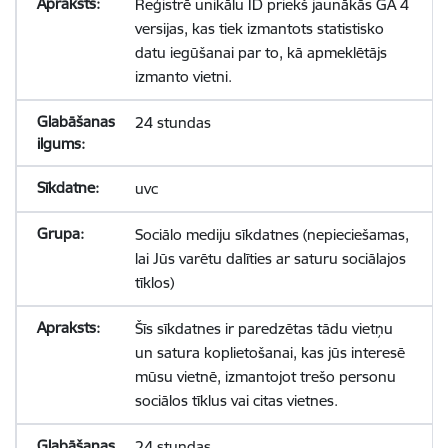
Reģistrē unikālu ID priekš jaunākās GA 4
versijas, kas tiek izmantots statistisko
datu iegūšanai par to, kā apmeklētājs
izmanto vietni.
24 stundas
uvc
Sociālo mediju sīkdatnes (nepieciešamas,
lai Jūs varētu dalīties ar saturu sociālajos
tīklos)
Šīs sīkdatnes ir paredzētas tādu vietņu
un satura koplietošanai, kas jūs interesē
mūsu vietnē, izmantojot trešo personu
sociālos tīklus vai citas vietnes.
24 stundas