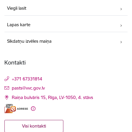
Viegli lasīt
Lapas karte
Sīkdatņu izvēles maiņa
Kontakti
+371 67331814
E-pasts:
pasts@vvc.gov.lv
Raiņa bulvāris 15, Rīga, LV-1050, 4. stāvs
Visi kontakti