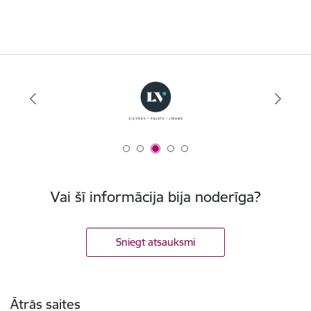
Vai šī informācija bija noderīga?
Sniegt atsauksmi
Kājene
Ātrās saites