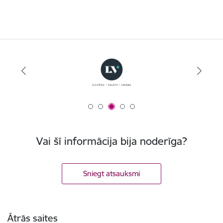
Vai šī informācija bija noderīga?
Sniegt atsauksmi
Kājene
Ātrās saites