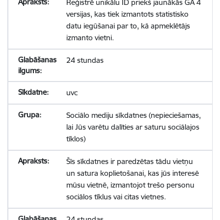
Reģistrē unikālu ID priekš jaunākās GA 4
versijas, kas tiek izmantots statistisko
datu iegūšanai par to, kā apmeklētājs
izmanto vietni.
24 stundas
uvc
Sociālo mediju sīkdatnes (nepieciešamas,
lai Jūs varētu dalīties ar saturu sociālajos
tīklos)
Šīs sīkdatnes ir paredzētas tādu vietņu
un satura koplietošanai, kas jūs interesē
mūsu vietnē, izmantojot trešo personu
sociālos tīklus vai citas vietnes.
24 stundas