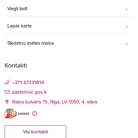
Viegli lasīt
Lapas karte
Sīkdatņu izvēles maiņa
Kontakti
+371 67331814
E-pasts:
pasts@vvc.gov.lv
Raiņa bulvāris 15, Rīga, LV-1050, 4. stāvs
Visi kontakti