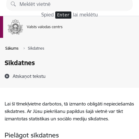
Pāriet uz lapas saturu
Spied
lai meklētu
Enter
Sākums
Sīkdatnes
Sīkdatnes
Atskaņot tekstu
Lai šī tīmekļvietne darbotos, tā izmanto obligāti nepieciešamās
sīkdatnes. Ar Jūsu piekrišanu papildus šajā vietnē var tikt
izmantotas statistikas un sociālo mediju sīkdatnes.
Pielāgot sīkdatnes