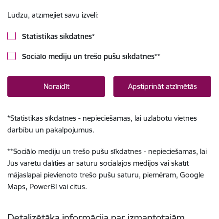
Lūdzu, atzīmējiet savu izvēli:
Statistikas sīkdatnes
*
Sociālo mediju un trešo pušu sīkdatnes
**
Noraidīt
Apstiprināt atzīmētās
*
Statistikas sīkdatnes - nepieciešamas, lai uzlabotu vietnes
darbību un pakalpojumus.
**
Sociālo mediju un trešo pušu sīkdatnes - nepieciešamas, lai
Jūs varētu dalīties ar saturu sociālajos medijos vai skatīt
mājaslapai pievienoto trešo pušu saturu, piemēram, Google
Maps, PowerBI vai citus.
Detalizētāka informācija par izmantotajām