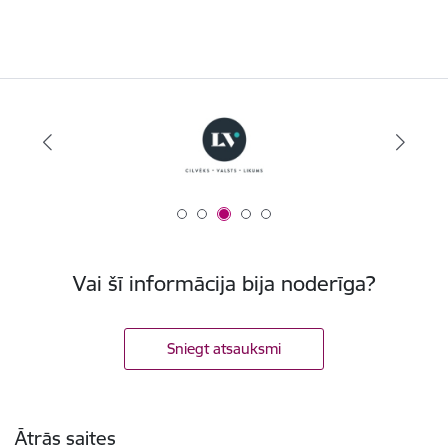
Vai šī informācija bija noderīga?
Sniegt atsauksmi
Kājene
Ātrās saites