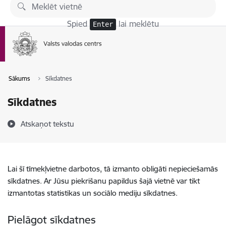
Pāriet uz lapas saturu
Spied
lai meklētu
Enter
Sākums
Sīkdatnes
Sīkdatnes
Atskaņot tekstu
Lai šī tīmekļvietne darbotos, tā izmanto obligāti nepieciešamās
sīkdatnes. Ar Jūsu piekrišanu papildus šajā vietnē var tikt
izmantotas statistikas un sociālo mediju sīkdatnes.
Pielāgot sīkdatnes