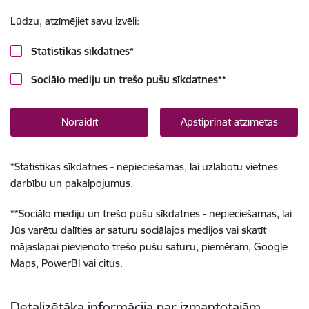
Lūdzu, atzīmējiet savu izvēli:
Statistikas sīkdatnes
*
Sociālo mediju un trešo pušu sīkdatnes
**
Noraidīt
Apstiprināt atzīmētās
*
Statistikas sīkdatnes - nepieciešamas, lai uzlabotu vietnes
darbību un pakalpojumus.
**
Sociālo mediju un trešo pušu sīkdatnes - nepieciešamas, lai
Jūs varētu dalīties ar saturu sociālajos medijos vai skatīt
mājaslapai pievienoto trešo pušu saturu, piemēram, Google
Maps, PowerBI vai citus.
Detalizētāka informācija par izmantotajām