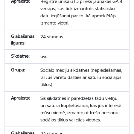
Reģistrē unikālu ID priekš jaunākās GA 4
versijas, kas tiek izmantots statistisko
datu iegūšanai par to, kā apmeklētājs
izmanto vietni.
24 stundas
uvc
Sociālo mediju sīkdatnes (nepieciešamas,
lai Jūs varētu dalīties ar saturu sociālajos
tīklos)
Šīs sīkdatnes ir paredzētas tādu vietņu
un satura koplietošanai, kas jūs interesē
mūsu vietnē, izmantojot trešo personu
sociālos tīklus vai citas vietnes.
24 stundas