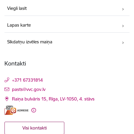
Viegli lasīt
Lapas karte
Sīkdatņu izvēles maiņa
Kontakti
+371 67331814
E-pasts:
pasts@vvc.gov.lv
Raiņa bulvāris 15, Rīga, LV-1050, 4. stāvs
Visi kontakti