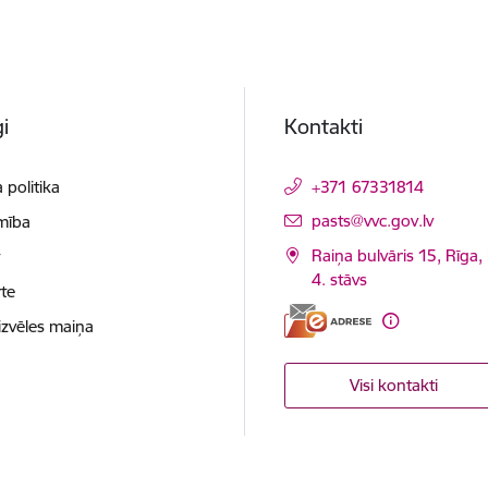
i
Kontakti
 politika
+371 67331814
E-pasts:
pasts@vvc.gov.lv
mība
Raiņa bulvāris 15, Rīga,
t
4. stāvs
te
izvēles maiņa
Visi kontakti