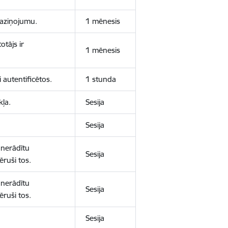
 paziņojumu.
1 mēnesis
otājs ir
1 mēnesis
 autentificētos.
1 stunda
kļa.
Sesija
Sesija
 nerādītu
Sesija
ēruši tos.
 nerādītu
Sesija
ēruši tos.
Sesija