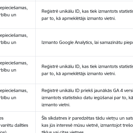
nepieciešamas,
Reģistrē unikālu ID, kas tiek izmantots statist
arbību un
par to, kā apmeklētājs izmanto vietni.
nepieciešamas,
arbību un
Izmanto Google Analytics, lai samazinātu piep
nepieciešamas,
Reģistrē unikālu ID, kas tiek izmantots statist
arbību un
par to, kā apmeklētājs izmanto vietni.
nepieciešamas,
Reģistrē unikālu ID priekš jaunākās GA 4 versij
arbību un
izmantots statistisko datu iegūšanai par to, k
izmanto vietni.
es
Šīs sīkdatnes ir paredzētas tādu vietņu un sat
varētu dalīties
kas jūs interesē mūsu vietnē, izmantojot treš
los)
tīklus vai citas vietnes.