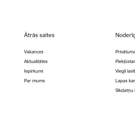
Kājene
Ātrās saites
Noderīg
Vakances
Privātuma
Aktualitātes
Piekļūsta
Iepirkumi
Viegli lasī
Par mums
Lapas kar
Sīkdatņu 