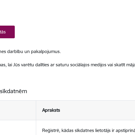
tās
ietnes darbību un pakalpojumus.
, lai Jūs varētu dalīties ar saturu sociālajos medijos vai skatīt mā
 sīkdatnēm
Apraksts
Reģistrē, kādas sīkdatnes lietotājs ir apstiprinā