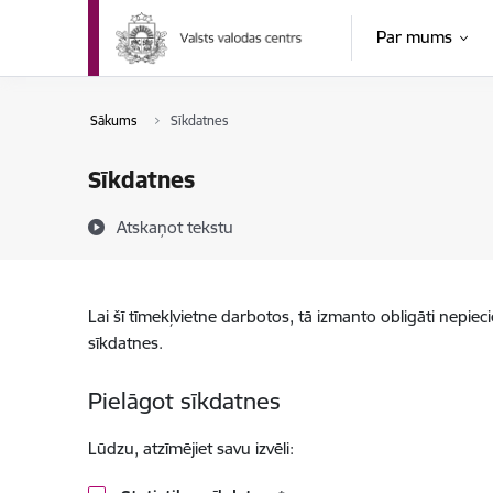
Pāriet uz lapas saturu
Par mums
Sākums
Sīkdatnes
Sīkdatnes
Atskaņot tekstu
Lai šī tīmekļvietne darbotos, tā izmanto obligāti nepiec
sīkdatnes.
Pielāgot sīkdatnes
Lūdzu, atzīmējiet savu izvēli: