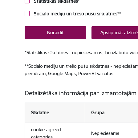
Statistikas sīkdatnes
*
Sociālo mediju un trešo pušu sīkdatnes
**
Noraidīt
Apstiprināt atzīmē
*
Statistikas sīkdatnes - nepieciešamas, lai uzlabotu v
**
Sociālo mediju un trešo pušu sīkdatnes - nepieciešamas
piemēram, Google Maps, PowerBI vai citus.
Detalizētāka informācija par izmantotajām
Sīkdatne
Grupa
cookie-agreed-
Nepieciešams
categories