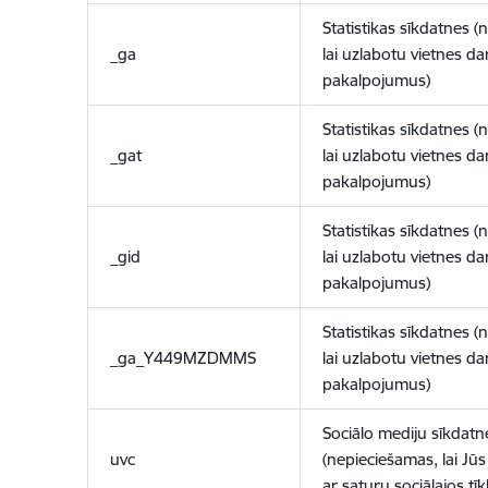
Statistikas sīkdatnes (
_ga
lai uzlabotu vietnes d
pakalpojumus)
Statistikas sīkdatnes (
_gat
lai uzlabotu vietnes d
pakalpojumus)
Statistikas sīkdatnes (
_gid
lai uzlabotu vietnes d
pakalpojumus)
Statistikas sīkdatnes (
_ga_Y449MZDMMS
lai uzlabotu vietnes d
pakalpojumus)
Sociālo mediju sīkdatn
uvc
(nepieciešamas, lai Jūs 
ar saturu sociālajos tīk