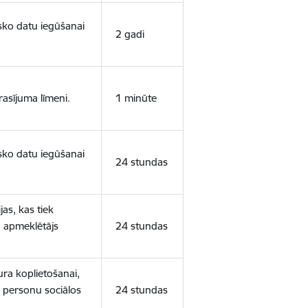
isko datu iegūšanai
2 gadi
rasījuma līmeni.
1 minūte
isko datu iegūšanai
24 stundas
as, kas tiek
ā apmeklētājs
24 stundas
ura koplietošanai,
o personu sociālos
24 stundas