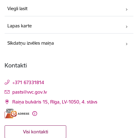
Viegli lasīt
Lapas karte
Sīkdatņu izvēles maiņa
Kontakti
+371 67331814
E-pasts:
pasts@vvc.gov.lv
Raiņa bulvāris 15, Rīga, LV-1050, 4. stāvs
Visi kontakti