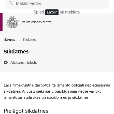
Pāriet uz lapas saturu
Spied
lai meklētu
Enter
Sākums
Sīkdatnes
Sīkdatnes
Atskaņot tekstu
Lai šī tīmekļvietne darbotos, tā izmanto obligāti nepieciešamās
sīkdatnes. Ar Jūsu piekrišanu papildus šajā vietnē var tikt
izmantotas statistikas un sociālo mediju sīkdatnes.
Pielāgot sīkdatnes