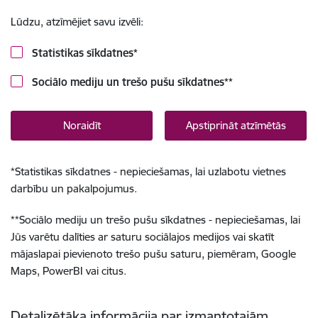
Lūdzu, atzīmējiet savu izvēli:
Statistikas sīkdatnes
*
Sociālo mediju un trešo pušu sīkdatnes
**
Noraidīt
Apstiprināt atzīmētās
*
Statistikas sīkdatnes - nepieciešamas, lai uzlabotu vietnes
darbību un pakalpojumus.
**
Sociālo mediju un trešo pušu sīkdatnes - nepieciešamas, lai
Jūs varētu dalīties ar saturu sociālajos medijos vai skatīt
mājaslapai pievienoto trešo pušu saturu, piemēram, Google
Maps, PowerBI vai citus.
Detalizētāka informācija par izmantotajām