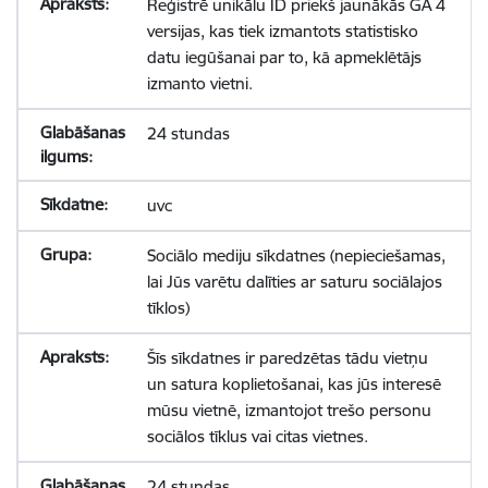
Reģistrē unikālu ID priekš jaunākās GA 4
versijas, kas tiek izmantots statistisko
datu iegūšanai par to, kā apmeklētājs
izmanto vietni.
24 stundas
uvc
Sociālo mediju sīkdatnes (nepieciešamas,
lai Jūs varētu dalīties ar saturu sociālajos
tīklos)
Šīs sīkdatnes ir paredzētas tādu vietņu
un satura koplietošanai, kas jūs interesē
mūsu vietnē, izmantojot trešo personu
sociālos tīklus vai citas vietnes.
24 stundas