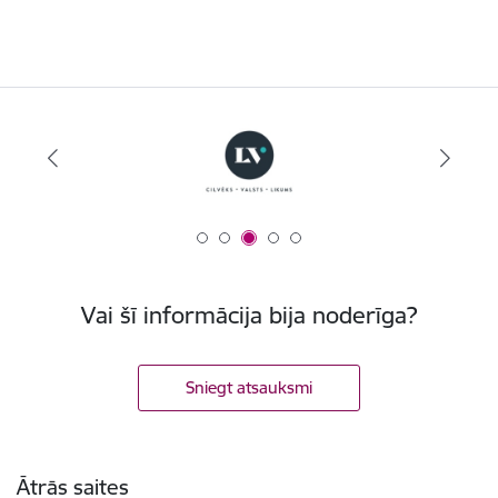
Vai šī informācija bija noderīga?
Sniegt atsauksmi
Kājene
Ātrās saites