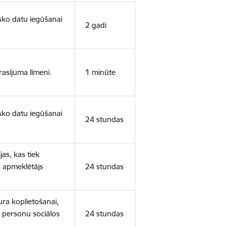
isko datu iegūšanai
2 gadi
rasījuma līmeni.
1 minūte
isko datu iegūšanai
24 stundas
as, kas tiek
ā apmeklētājs
24 stundas
ura koplietošanai,
o personu sociālos
24 stundas