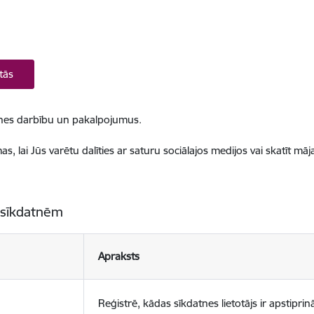
tās
ietnes darbību un pakalpojumus.
, lai Jūs varētu dalīties ar saturu sociālajos medijos vai skatīt mā
 sīkdatnēm
Apraksts
Reģistrē, kādas sīkdatnes lietotājs ir apstiprinā