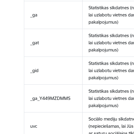
Statistikas sīkdatnes (
_ga
lai uzlabotu vietnes d
pakalpojumus)
Statistikas sīkdatnes (
_gat
lai uzlabotu vietnes d
pakalpojumus)
Statistikas sīkdatnes (
_gid
lai uzlabotu vietnes d
pakalpojumus)
Statistikas sīkdatnes (
_ga_Y449MZDMMS
lai uzlabotu vietnes d
pakalpojumus)
Sociālo mediju sīkdatn
uvc
(nepieciešamas, lai Jūs 
ar saturu sociālajos tīk