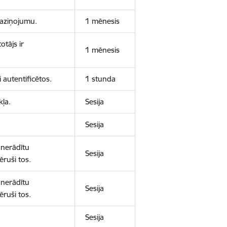
 paziņojumu.
1 mēnesis
otājs ir
1 mēnesis
 autentificētos.
1 stunda
kļa.
Sesija
Sesija
 nerādītu
Sesija
ēruši tos.
 nerādītu
Sesija
ēruši tos.
Sesija