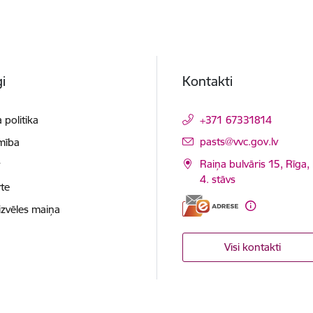
i
Kontakti
 politika
+371 67331814
E-pasts:
pasts@vvc.gov.lv
mība
Raiņa bulvāris 15, Rīga,
t
4. stāvs
te
izvēles maiņa
Visi kontakti