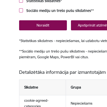
Statistikas sīkdatnes
*
Sociālo mediju un trešo pušu sīkdatnes
**
Noraidīt
Apstiprināt atzīmē
*
Statistikas sīkdatnes - nepieciešamas, lai uzlabotu v
**
Sociālo mediju un trešo pušu sīkdatnes - nepieciešamas
piemēram, Google Maps, PowerBI vai citus.
Detalizētāka informācija par izmantotajām
Sīkdatne
Grupa
cookie-agreed-
Nepieciešams
categories