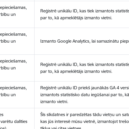
nepieciešamas,
Reģistrē unikālu ID, kas tiek izmantots statist
arbību un
par to, kā apmeklētājs izmanto vietni.
nepieciešamas,
arbību un
Izmanto Google Analytics, lai samazinātu piep
nepieciešamas,
Reģistrē unikālu ID, kas tiek izmantots statist
arbību un
par to, kā apmeklētājs izmanto vietni.
nepieciešamas,
Reģistrē unikālu ID priekš jaunākās GA 4 versij
arbību un
izmantots statistisko datu iegūšanai par to, k
izmanto vietni.
es
Šīs sīkdatnes ir paredzētas tādu vietņu un sat
varētu dalīties
kas jūs interesē mūsu vietnē, izmantojot treš
los)
tīklus vai citas vietnes.