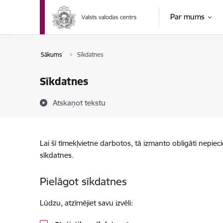
Pāriet uz lapas saturu
Par mums
Sākums
Sīkdatnes
Sīkdatnes
Atskaņot tekstu
Lai šī tīmekļvietne darbotos, tā izmanto obligāti nepiec
sīkdatnes.
Pielāgot sīkdatnes
Lūdzu, atzīmējiet savu izvēli: