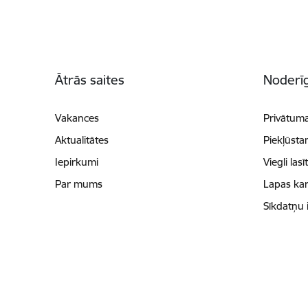
Kājene
Ātrās saites
Noderīg
Vakances
Privātuma
Aktualitātes
Piekļūsta
Iepirkumi
Viegli lasī
Par mums
Lapas kar
Sīkdatņu 