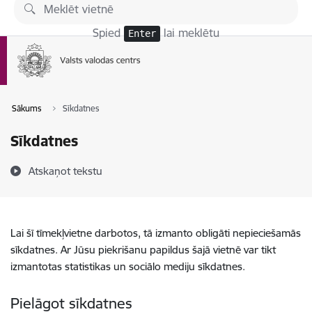
Pāriet uz lapas saturu
Spied
lai meklētu
Enter
Sākums
Sīkdatnes
Sīkdatnes
Atskaņot tekstu
Lai šī tīmekļvietne darbotos, tā izmanto obligāti nepieciešamās
sīkdatnes. Ar Jūsu piekrišanu papildus šajā vietnē var tikt
izmantotas statistikas un sociālo mediju sīkdatnes.
Pielāgot sīkdatnes