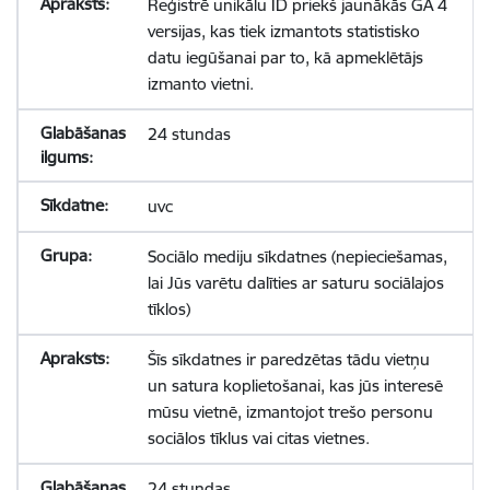
Reģistrē unikālu ID priekš jaunākās GA 4
versijas, kas tiek izmantots statistisko
datu iegūšanai par to, kā apmeklētājs
izmanto vietni.
24 stundas
uvc
Sociālo mediju sīkdatnes (nepieciešamas,
lai Jūs varētu dalīties ar saturu sociālajos
tīklos)
Šīs sīkdatnes ir paredzētas tādu vietņu
un satura koplietošanai, kas jūs interesē
mūsu vietnē, izmantojot trešo personu
sociālos tīklus vai citas vietnes.
24 stundas