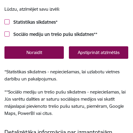
Lūdzu, atzīmējiet savu izvēli:
Statistikas sīkdatnes
*
Sociālo mediju un trešo pušu sīkdatnes
**
Noraidīt
Apstiprināt atzīmētās
*
Statistikas sīkdatnes - nepieciešamas, lai uzlabotu vietnes
darbību un pakalpojumus.
**
Sociālo mediju un trešo pušu sīkdatnes - nepieciešamas, lai
Jūs varētu dalīties ar saturu sociālajos medijos vai skatīt
mājaslapai pievienoto trešo pušu saturu, piemēram, Google
Maps, PowerBI vai citus.
Detalizētāka informācija par izmantotajām