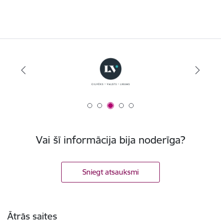
Vai šī informācija bija noderīga?
Sniegt atsauksmi
Kājene
Ātrās saites