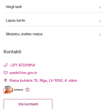
Viegli lasīt
Lapas karte
Sīkdatņu izvēles maiņa
Kontakti
+371 67331814
E-pasts:
pasts@vvc.gov.lv
Raiņa bulvāris 15, Rīga, LV-1050, 4. stāvs
Visi kontakti