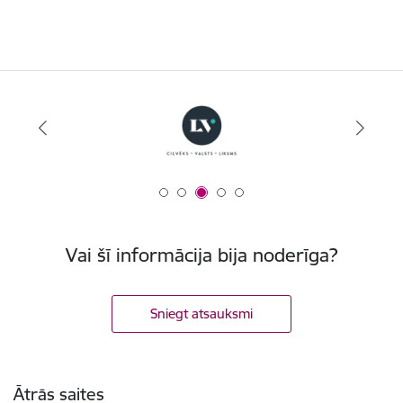
Vai šī informācija bija noderīga?
Sniegt atsauksmi
Kājene
Ātrās saites