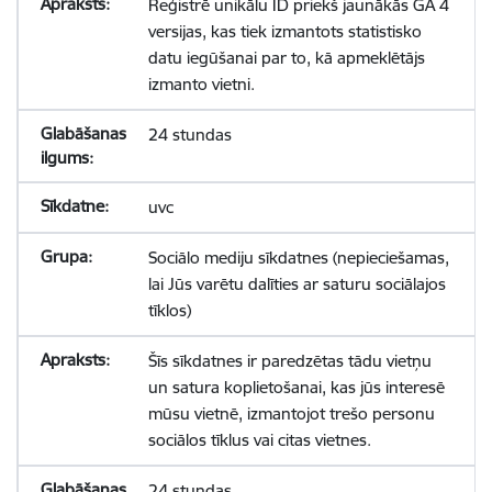
Reģistrē unikālu ID priekš jaunākās GA 4
versijas, kas tiek izmantots statistisko
datu iegūšanai par to, kā apmeklētājs
izmanto vietni.
24 stundas
uvc
Sociālo mediju sīkdatnes (nepieciešamas,
lai Jūs varētu dalīties ar saturu sociālajos
tīklos)
Šīs sīkdatnes ir paredzētas tādu vietņu
un satura koplietošanai, kas jūs interesē
mūsu vietnē, izmantojot trešo personu
sociālos tīklus vai citas vietnes.
24 stundas