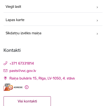
Viegli lasīt
Lapas karte
Sīkdatņu izvēles maiņa
Kontakti
+371 67331814
E-pasts:
pasts@vvc.gov.lv
Raiņa bulvāris 15, Rīga, LV-1050, 4. stāvs
Visi kontakti