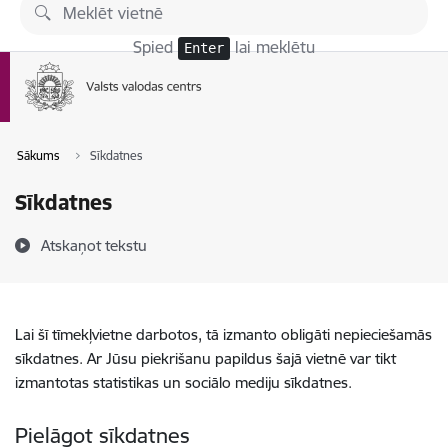
Pāriet uz lapas saturu
Spied
lai meklētu
Enter
Sākums
Sīkdatnes
Sīkdatnes
Atskaņot tekstu
Lai šī tīmekļvietne darbotos, tā izmanto obligāti nepieciešamās
sīkdatnes. Ar Jūsu piekrišanu papildus šajā vietnē var tikt
izmantotas statistikas un sociālo mediju sīkdatnes.
Pielāgot sīkdatnes