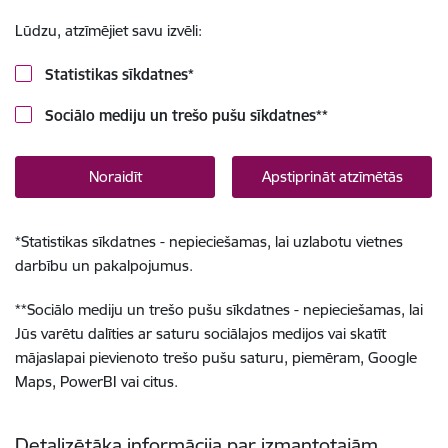
Lūdzu, atzīmējiet savu izvēli:
Statistikas sīkdatnes
*
Sociālo mediju un trešo pušu sīkdatnes
**
Noraidīt
Apstiprināt atzīmētās
*
Statistikas sīkdatnes - nepieciešamas, lai uzlabotu vietnes
darbību un pakalpojumus.
**
Sociālo mediju un trešo pušu sīkdatnes - nepieciešamas, lai
Jūs varētu dalīties ar saturu sociālajos medijos vai skatīt
mājaslapai pievienoto trešo pušu saturu, piemēram, Google
Maps, PowerBI vai citus.
Detalizētāka informācija par izmantotajām