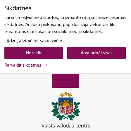
Pāriet uz lapas saturu
Sīkdatnes
Spied
lai meklētu
Enter
Lai šī tīmekļvietne darbotos, tā izmanto obligāti nepieciešamās
sīkdatnes. Ar Jūsu piekrišanu papildus šajā vietnē var tikt
izmantotas statistikas un sociālo mediju sīkdatnes.
Lūdzu, atzīmējiet savu izvēli:
Noraidīt
Apstiprināt visas
Pārvaldīt sīkdatnes
Valsts valodas centrs