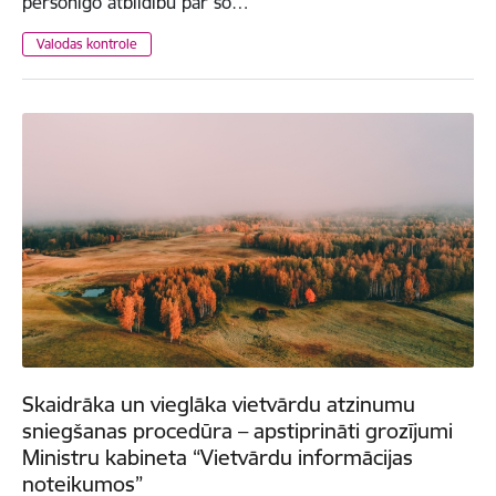
personīgo atbildību par šo…
Valodas kontrole
Skaidrāka un vieglāka vietvārdu atzinumu
sniegšanas procedūra – apstiprināti grozījumi
Ministru kabineta “Vietvārdu informācijas
noteikumos”