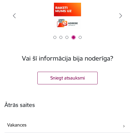
Vai šī informācija bija noderīga?
Sniegt atsauksmi
Kājene
Ātrās saites
Vakances