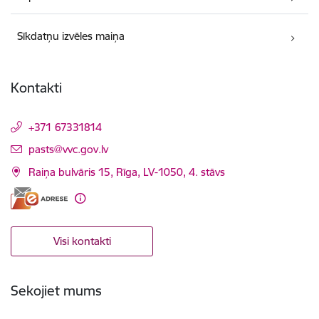
Sīkdatņu izvēles maiņa
Kontakti
+371 67331814
E-pasts:
pasts@vvc.gov.lv
Raiņa bulvāris 15, Rīga, LV-1050, 4. stāvs
Visi kontakti
Sekojiet mums